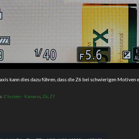
raxis kann dies dazu führen, dass die Z6 bei schwierigen Motiven 
s:
Z System - Kameras
,
Z6
,
Z7