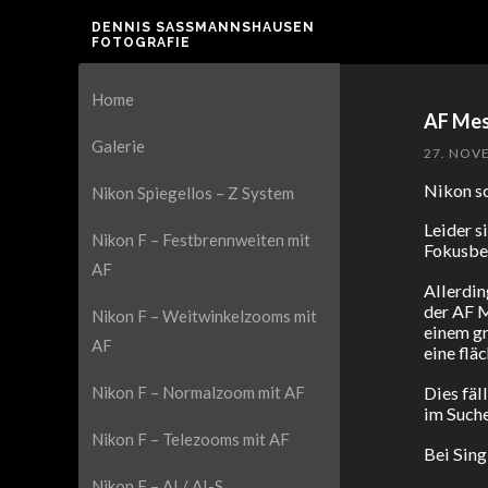
DENNIS SASSMANNSHAUSEN F
OTOGRAFIE
Home
AF Mes
Galerie
27. NOV
Nikon sc
Nikon Spiegellos – Z System
Leider s
Nikon F – Festbrennweiten mit
Fokusbe
AF
Allerdin
der AF M
Nikon F – Weitwinkelzooms mit
einem gr
AF
eine fl
Dies fäl
Nikon F – Normalzoom mit AF
im Suche
Nikon F – Telezooms mit AF
Bei Sing
Nikon F – AI / AI-S