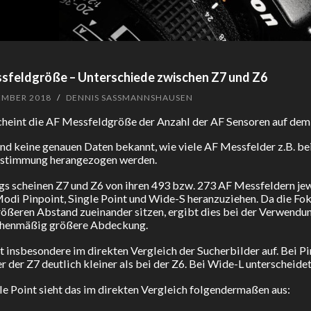
sfeldgröße – Unterschiede zwischen Z7 und Z6
EMBER 2018
/
DENNIS SASSMANNSHAUSEN
heint die AF Messfeldgröße der Anzahl der AF Sensoren auf dem
ind keine genauen Daten bekannt, wie viele AF Messfelder z.B. b
stimmung herangezogen werden.
gs scheinen Z7 und Z6 von ihren 493 bzw. 273 AF Messfeldern jew
odi Pinpoint, Single Point und Wide-S heranzuziehen. Da die Fo
ößeren Abstand zueinander sitzen, ergibt dies bei der Verwendu
ächenmäßig größere Abdeckung.
lt insbesondere im direkten Vergleich der Sucherbilder auf. Bei P
r der Z7 deutlich kleiner als bei der Z6. Bei Wide-L unterscheidet
le Point sieht das im direkten Vergleich folgendermaßen aus: