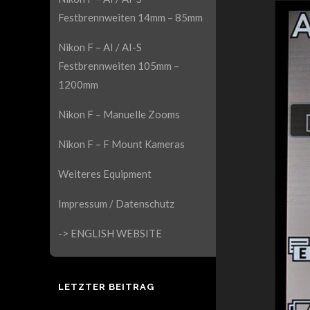
Festbrennweiten 14mm – 85mm
Nikon F – AI / AI-S
Festbrennweiten 105mm –
1200mm
Nikon F – Manuelle Zooms
Nikon F – F Mount Kameras
Weiteres Equipment
Impressum / Datenschutz
-> ENGLISH WEBSITE
LETZTER BEITRAG