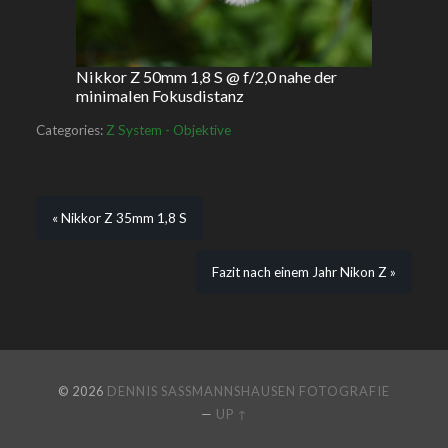
Nikkor Z 50mm 1,8 S @ f/2,0 nahe der
minimalen Fokusdistanz
Categories:
Z System - Objektive
« Nikkor Z 35mm 1,8 S
Fazit nach einem Jahr Nikon Z »
© 2026
DENNIS SASSMANNSHAUSEN FOTOGRAFIE
—
UP ↑