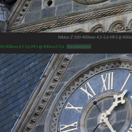
Nikkor Z 100-400mm 4,5-5,6 VR S @ 400m
100-400mm 4,5-5,6 VR S @ 400mm f/5,6
Herunterladen