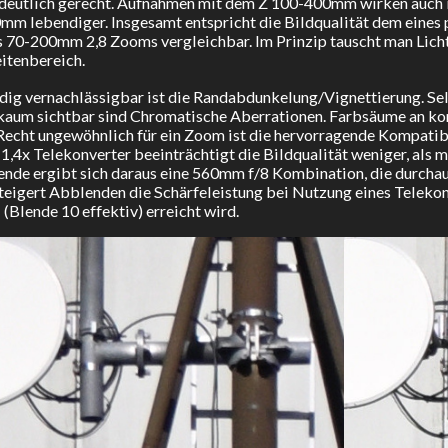
deutlich gerecht. Aufnahmen mit dem Z 100-400mm wirken auch i
m lebendiger. Insgesamt entspricht die Bildqualität dem eines 
s 70-200mm 2,8 Zooms vergleichbar. Im Prinzip tauscht man Lich
itenbereich.
dig vernachlässigbar ist die Randabdunkelung/Vignettierung. Sel
aum sichtbar sind Chromatische Aberrationen. Farbsäume an kon
echt ungewöhnlich für ein Zoom ist die hervorragende Kompatibi
1,4x Telekonverter beeinträchtigt die Bildqualität weniger, als
nde ergibt sich daraus eine 560mm f/8 Kombination, die durchau
steigert Abblenden die Schärfeleistung bei Nutzung eines Teleko
1 (Blende 10 effektiv) erreicht wird.