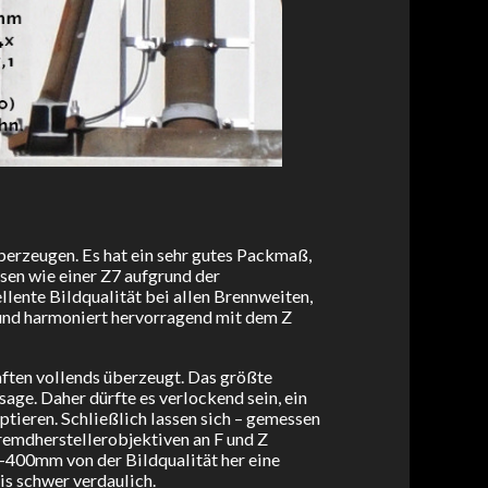
erzeugen. Es hat ein sehr gutes Packmaß,
usen wie einer Z7 aufgrund der
ente Bildqualität bei allen Brennweiten,
 und harmoniert hervorragend mit dem Z
aften vollends überzeugt. Das größte
sage. Daher dürfte es verlockend sein, ein
ieren. Schließlich lassen sich – gemessen
remdherstellerobjektiven an F und Z
-400mm von der Bildqualität her eine
is schwer verdaulich.