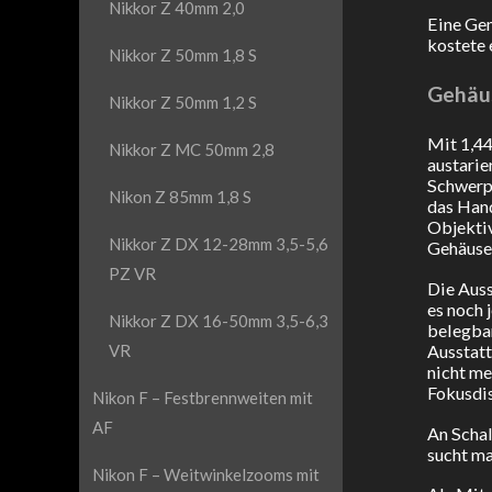
Nikkor Z 40mm 2,0
Eine Gem
kostete 
Nikkor Z 50mm 1,8 S
Gehäu
Nikkor Z 50mm 1,2 S
Mit 1,44
Nikkor Z MC 50mm 2,8
austarie
Schwerpu
Nikon Z 85mm 1,8 S
das Hand
Objektiv
Nikkor Z DX 12-28mm 3,5-5,6
Gehäuse 
PZ VR
Die Auss
es noch 
Nikkor Z DX 16-50mm 3,5-6,3
belegbar
Ausstatt
VR
nicht me
Fokusdis
Nikon F – Festbrennweiten mit
AF
An Schal
sucht ma
Nikon F – Weitwinkelzooms mit