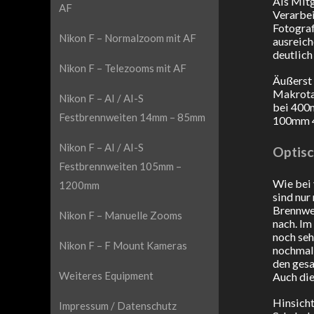
Als Mitg
AF
Verarbei
Fotograf
Nikon F – Normalzoom mit AF
ausreich
deutlich
Nikon F – Telezooms mit AF
Äußerst 
Makrotau
Nikon F – AI / AI-S
bei 400m
Festbrennweiten 14mm – 85mm
100mm 4
Nikon F – AI / AI-S
Optisc
Festbrennweiten 105mm –
Wie bei 
1200mm
sind nur
Brennwei
Nikon F – Manuelle Zooms
nach. Im
noch seh
Nikon F – F Mount Kameras
nochmals
den ges
Weiteres Equipment
Auch die
Hinsicht
Impressum / Datenschutz