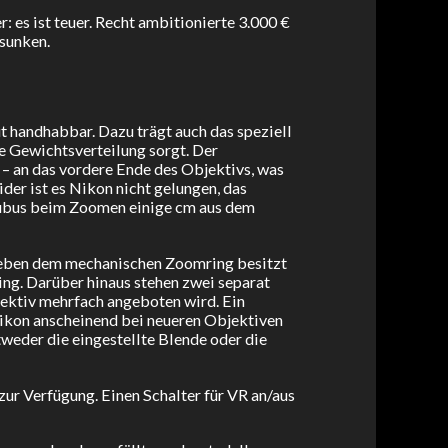
s ist teuer. Recht ambitionierte 3.000 €
esunken.
t handhabbar. Dazu trägt auch das speziell
e Gewichtsverteilung sorgt. Der
 – an das vordere Ende des Objektivs, was
der ist es Nikon nicht gelungen, das
vtubus beim Zoomen einige cm aus dem
 Neben dem mechanischen Zoomring besitzt
ng. Darüber hinaus stehen zwei separat
ektiv mehrfach angeboten wird. Ein
ikon anscheinend bei neueren Objektiven
tweder die eingestellte Blende oder die
ur Verfügung. Einen Schalter für VR an/aus