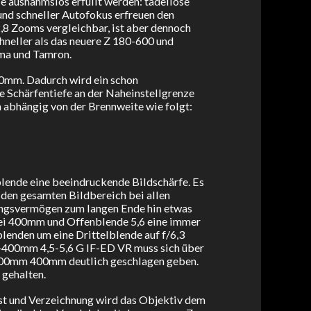
e ausnahmslos erfüllt werden: tadellose
 und schneller Autofokus erfreuen den
2,8 Zooms vergleichbar, ist aber dennoch
hneller als das neuere Z 180-600 und
gma und Tamron.
00mm. Dadurch wird ein schon
e Schärfentiefe an der Naheinstellgrenze
 abhängig von der Brennweite wie folgt:
lende eine beeindruckende Bildschärfe. Es
 den gesamten Bildbereich bei allen
sungsvermögen zum langen Ende hin etwas
bei 400mm und Offenblende 5,6 eine immer
blenden um eine Drittelblende auf f/6,3
-400mm 4,5-5,6 G IF-ED VR muss sich über
300mm 400mm deutlich geschlagen geben.
z gehalten.
ast und Verzeichnung wird das Objektiv dem