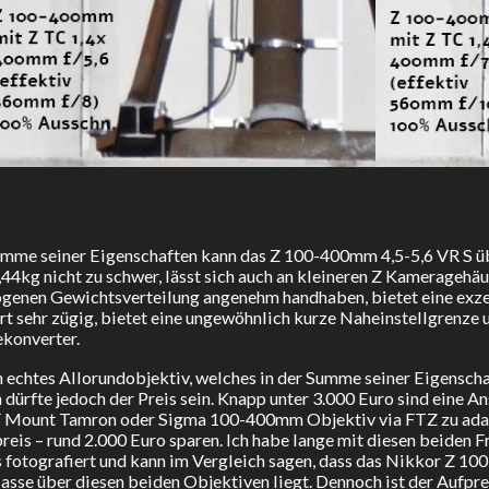
umme seiner Eigenschaften kann das Z 100-400mm 4,5-5,6 VR S üb
1,44kg nicht zu schwer, lässt sich auch an kleineren Z Kameragehä
enen Gewichtsverteilung angenehm handhaben, bietet eine exzell
rt sehr zügig, bietet eine ungewöhnlich kurze Naheinstellgrenze
ekonverter.
in echtes Allorundobjektiv, welches in der Summe seiner Eigensch
dürfte jedoch der Preis sein. Knapp unter 3.000 Euro sind eine An
F Mount Tamron oder Sigma 100-400mm Objektiv via FTZ zu adapt
eis – rund 2.000 Euro sparen. Ich habe lange mit diesen beiden F
fotografiert und kann im Vergleich sagen, dass das Nikkor Z 100
asse über diesen beiden Objektiven liegt. Dennoch ist der Aufpre