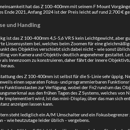
einsamkeit hat das Z 100-400mm mit seinem F Mount Vorgänger: e
es Ende 2021, Anfang 2024 ist der Preis leicht auf rund 2.700 € g
se und Handling
kg ist das Z 100-400mm 4,5-5,6 VR S kein Leichtgewicht, aber gu
rte Linsensystem bei, welches beim Zoomen für eine gleichmäßig
nkt des Objektivs verschiebt sich dabei nicht – wie sonst üblich
ling von Kamera und Objektiv deutlich angenehmer gestaltet. Lei
 als Innenzoom zu konstruieren, daher fährt der innere Objekti
heraus.
tattung des Z 100-400mm ist selbst für die S-Linie sehr üppig.
jeweils einen separaten Fokus- und programmierbaren Funktionsri
e Funktionstasten zur Verfügung, wobei der Fn2 rund um das Obj
ungsmerkmal aus den frühen Tagen des Z Systems, welches von N
hr implementiert wird, ist das mini-Display, über das man sich en
tanz anzeigen lassen kann.
tern steht lediglich ein A/M Umschalter und ein Fokusbegrenzer z
n – wie heutzutage leider üblich – vergebens.