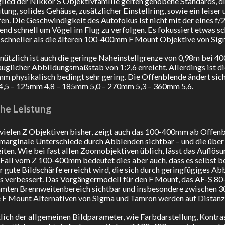
lied der Nikkor S Objektivfamilie gelten gehobene Standards, di
tung, solides Gehäuse, zusätzlicher Einstellring, sowie ein leiser
en. Die Geschwindigkeit des Autofokus ist nicht mit der eines f/
end schnell um Vögel im Flug zu verfolgen. Es fokussiert etwas sc
 schneller als die älteren 100-400mm F Mount Objektive von Si
nützlich ist auch die geringe Naheinstellgrenze von 0,98m bei 4
glicher Abbildungsmaßstab von 1:2,6 erreicht. Allerdings ist di
m physikalisch bedingt sehr gering. Die Offenblende ändert sich
,5 – 125mm 4,8 – 185mm 5,0 – 270mm 5,3 – 360mm 5,6.
he Leistung
vielen Z Objektiven bisher, zeigt auch das 100-400mm ab Offenb
 marginale Unterschiede durch Abblenden sichtbar – und die über
ten. Wie bei fast allen Zoomobjektiven üblich, lässt das Auflö
 Fall vom Z 100-400mm bedeutet dies aber auch, dass es selbst 
r gute Bildschärfe erreicht wird, die sich durch geringfügiges Ab
 verbessert. Das Vorgängermodell für den F Mount, das AF-S 80
amten Brennweitenbereich sichtbar und insbesondere zwischen 
 F Mount Alternativen von Sigma und Tamron werden auf Distan
lich der allgemeinen Bildparameter, wie Farbdarstellung, Kontr