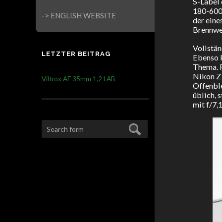
S-Label 
180-600m
-> ENGLISH WEBSITE
der eine
Brennwe
Vollstän
LETZTER BEITRAG
Ebenso k
Thema. R
Nikon Z 
Viltrox AF 35mm 1,2 LAB
Offenble
üblich, 
mit f/7,