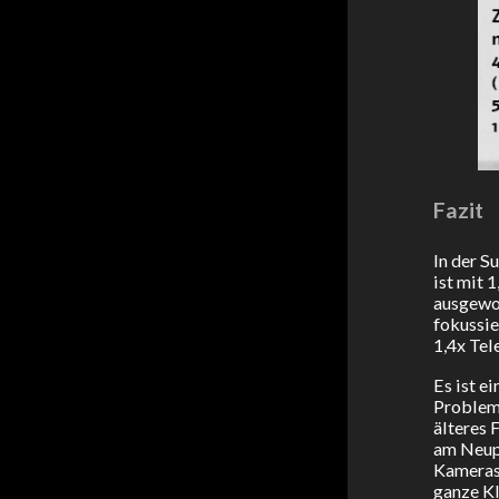
Fazit
In der S
ist mit 
ausgewog
fokussie
1,4x Tel
Es ist e
Problem 
älteres 
am Neupr
Kameras 
ganze Kl