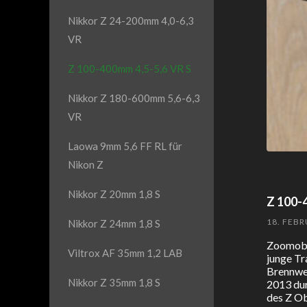
Nikkor Z 24-200mm 4,0-6,3
VR
Z 100-400mm 4,5-5,6 VR S
Nikkor Z 180-600mm 5,6-6,3
VR
Laowa 9mm 5,6 FF RL für
Nikon Z
Nikkor Z 20mm 1,8 S
Z 100-
18. FEBR
Nikkor Z 24mm 1,8 S
Zoomobje
Viltrox AF 35mm 1,2 LAB
junge Tr
Brennwei
Nikkor Z 35mm 1,8 S
2013 dur
des Z Ob