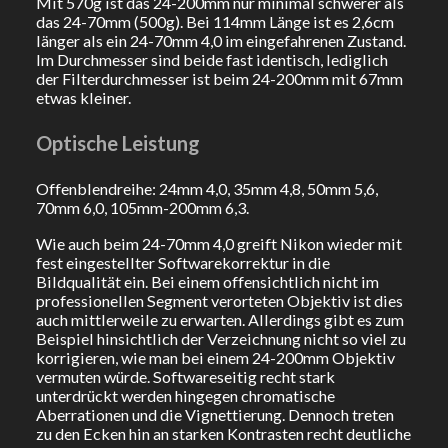
Mit 570g ist das 24-200mm nur minimal schwerer als
das 24-70mm (500g). Bei 114mm Länge ist es 2,6cm
länger als ein 24-70mm 4,0 im eingefahrenen Zustand.
Im Durchmesser sind beide fast identisch, lediglich
der Filterdurchmesser ist beim 24-200mm mit 67mm
etwas kleiner.
Optische Leistung
Offenblendreihe: 24mm 4,0, 35mm 4,8, 50mm 5,6,
70mm 6,0, 105mm-200mm 6,3.
Wie auch beim 24-70mm 4,0 greift Nikon wieder mit
fest eingestellter Softwarekorrektur in die
Bildqualität ein. Bei einem offensichtlich nicht im
professionellen Segment verorteten Objektiv ist dies
auch mittlerweile zu erwarten. Allerdings gibt es zum
Beispiel hinsichtlich der Verzeichnung nicht so viel zu
korrigieren, wie man bei einem 24-200mm Objektiv
vermuten würde. Softwareseitig recht stark
unterdrückt werden hingegen chromatische
Aberrationen und die Vignettierung. Dennoch treten
zu den Ecken hin an starken Kontrasten recht deutliche