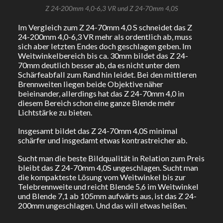
Z 24-200mm 4,0-6,3 VR und Z 24-70mm 4,0S
Im Vergleich zum Z 24-70mm 4,0 S schneidet das Z
24-200mm 4,0-6,3 VR mehr als ordentlich ab, muss
sich aber letzten Endes doch geschlagen geben. Im
Weitwinkelbereich bis ca. 30mm bildet das Z 24-
70mm deutlich besser ab, da es nicht unter dem
Schärfeabfall zum Rand hin leidet. Bei den mittleren
Brennweiten liegen beide Objektive näher
beieinander, allerdings hat das Z 24-70mm 4,0 in
diesem Bereich schon eine ganze Blende mehr
Lichtstärke zu bieten.
Insgesamt bildet das Z 24-70mm 4,0S minimal
schärfer und insgedamt etwas kontrastreicher ab.
Sucht man die beste Bildqualität in Relation zum Preis
bleibt das Z 24-70mm 4,0S ungeschlagen. Sucht man
die kompakteste Lösung vom Weitwinkel bis zur
Telebrennweite und reicht Blende 5,6 im Weitwinkel
und Blende 7,1 ab 105mm aufwärts aus, ist das Z 24-
200mm ungeschlagen. Und das will etwas heißen.