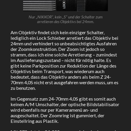
Nur „NIKKOR“, kein „S“ und der Schalter zum
arretieren des Objektivs bei 24mm.
Am Objektiv findet sich kein einziger Schalter,
lediglich ein Lock Schieber arretiert das Objektiv bei
24mm und verhindert so unbeabsichtigtes Ausfahren
der Zoomkonstruktion. Der Zoom ist jedoch so
stramm, dass ich eine solche Arretierung – zumindest
im Auslieferungszustand – nicht für nötig halte. Es
gibt keine Parkposition zur Reduktion der Länge des
Objektivs beim Transport, was wiederum auch
bedeutet, dass das Objektiv anders als beim Z 24-
70mm 4,0S nicht erst ausgefahren werden muss, um es
zu benutzen.
Im Gegensatz zum 24-70mm 4,0S gibt es somit auch
keinen A/M Umschalter, der optische Bildstabilisator
wird ebenfalls nur per Kameramenü an- und
ausgeschaltet. Der Zoomring ist gummiert, der
Einstellring aus Plastik.