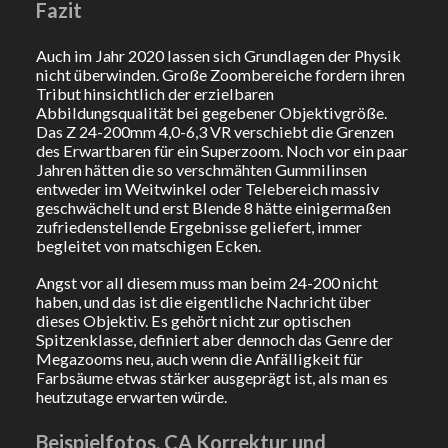
Fazit
Auch im Jahr 2020 lassen sich Grundlagen der Physik
nicht überwinden. Große Zoombereiche fordern ihren
Tribut hinsichtlich der erzielbaren
Abbildungsqualität bei gegebener Objektivgröße.
Das Z 24-200mm 4,0-6,3 VR verschiebt die Grenzen
des Erwartbaren für ein Superzoom. Noch vor ein paar
Jahren hätten die so verschmähten Gummilinsen
entweder im Weitwinkel oder Telebereich massiv
geschwächelt und erst Blende 8 hätte einigermaßen
zufriedenstellende Ergebnisse geliefert, immer
begleitet von matschigen Ecken.
Angst vor all diesem muss man beim 24-200 nicht
haben, und das ist die eigentliche Nachricht über
dieses Objektiv. Es gehört nicht zur optischen
Spitzenklasse, definiert aber dennoch das Genre der
Megazooms neu, auch wenn die Anfälligkeit für
Farbsäume etwas stärker ausgeprägt ist, als man es
heutzutage erwarten würde.
Beispielfotos, CA Korrektur und