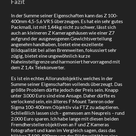
Fazit
In der Summe seiner Eigenschaften kann das Z 100-
400mm 4,5-5,6 VR S überzeugen. Es hat ein sehr gutes
Packmaß, ist mit 1,44kg nicht zu schwer, lässt sich
auch an kleineren Z Kameragehäusen wie einer Z7
aufgrund der ausgewogenen Gewichtsverteilung
angenehm handhaben, bietet eine exzellente
Bildqualität bei allen Brennweiten, fokussiert sehr
zügig, bietet eine ungewöhnlich kurze
Naheinstellgrenze und harmoniert hervorragend mit
dem Z 1,4x Telekonverter.
Es ist ein echtes Allorundobjektiv, welches in der
Summe seiner Eigenschaften vollends überzeugt. Das
größte Problem dürfte jedoch der Preis sein. Knapp
unter 3.000 Euro sind eine Ansage. Daher dürfte es
verlockend sein, ein älteres F Mount Tamron oder
Sigma 100-400mm Objektiv via FTZ zu adaptieren.
Schließlich lassen sich – gemessen am Neupreis – rund
2.000 Euro sparen. Ich habe lange mit diesen beiden
Fremdherstellerobjektiven an F und Z Kameras
fotografiert und kann im Vergleich sagen, dass das
Nikkor Z 100-400mm von der Bildqualität her eine