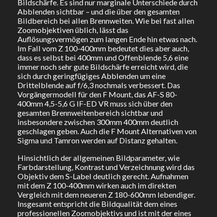
Bildschärfe. Es sind nur marginale Unterschiede durch
Abblenden sichtbar – und die über den gesamten
Bildbereich bei allen Brennweiten. Wie bei fast allen
Zoomobjektiven üblich, lässt das
Auflösungsvermögen zum langen Ende hin etwas nach.
Im Fall vom Z 100-400mm bedeutet dies aber auch,
dass es selbst bei 400mm und Offenblende 5,6 eine
immer noch sehr gute Bildschärfe erreicht wird, die
sich durch geringfügiges Abblenden um eine
Drittelblende auf f/6,3 nochmals verbessert. Das
Vorgängermodell für den F Mount, das AF-S 80-
400mm 4,5-5,6 G IF-ED VR muss sich über den
gesamten Brennweitenbereich sichtbar und
insbesondere zwischen 300mm 400mm deutlich
geschlagen geben. Auch die F Mount Alternativen von
Sigma und Tamron werden auf Distanz gehalten.
Hinsichtlich der allgemeinen Bildparameter, wie
Farbdarstellung, Kontrast und Verzeichnung wird das
Objektiv dem S-Label deutlich gerecht. Aufnahmen
mit dem Z 100-400mm wirken auch im direkten
Vergleich mit dem neueren Z 180-600mm lebendiger.
Insgesamt entspricht die Bildqualität dem eines
professionellen Zoomobjektivs und ist mit der eines