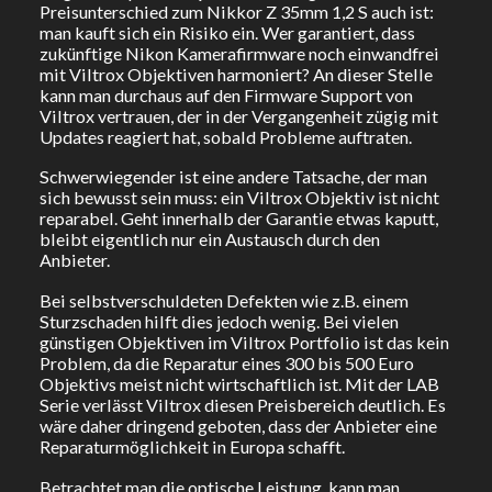
Preisunterschied zum Nikkor Z 35mm 1,2 S auch ist:
man kauft sich ein Risiko ein. Wer garantiert, dass
zukünftige Nikon Kamerafirmware noch einwandfrei
mit Viltrox Objektiven harmoniert? An dieser Stelle
kann man durchaus auf den Firmware Support von
Viltrox vertrauen, der in der Vergangenheit zügig mit
Updates reagiert hat, sobald Probleme auftraten.
Schwerwiegender ist eine andere Tatsache, der man
sich bewusst sein muss: ein Viltrox Objektiv ist nicht
reparabel. Geht innerhalb der Garantie etwas kaputt,
bleibt eigentlich nur ein Austausch durch den
Anbieter.
Bei selbstverschuldeten Defekten wie z.B. einem
Sturzschaden hilft dies jedoch wenig. Bei vielen
günstigen Objektiven im Viltrox Portfolio ist das kein
Problem, da die Reparatur eines 300 bis 500 Euro
Objektivs meist nicht wirtschaftlich ist. Mit der LAB
Serie verlässt Viltrox diesen Preisbereich deutlich. Es
wäre daher dringend geboten, dass der Anbieter eine
Reparaturmöglichkeit in Europa schafft.
Betrachtet man die optische Leistung, kann man