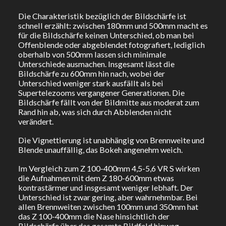
Die Charakteristik bezüglich der Bildschärfe ist
schnell erzählt: zwischen 180mm und 500mm macht es
für die Bildschärfe keinen Unterschied, ob man bei
Offenblende oder abgeblendet fotografiert, lediglich
oberhalb von 500mm lassen sich minimale
Unterschiede ausmachen. Insgesamt lässt die
Bildschärfe zu 600mm hin nach, wobei der
Unterschied weniger stark ausfällt als bei
Supertelezooms vergangener Generationen. Die
Bildschärfe fällt von der Bildmitte aus moderat zum
Rand hin ab, was sich durch Abblenden nicht
verändert.
Die Vignettierung ist unabhängig von Brennweite und
Blende unauffällig, das Bokeh angenehm weich.
Im Vergleich zum Z 100-400mm 4,5-5,6 VR S wirken
die Aufnahmen mit dem Z 180-600mm etwas
kontrastärmer und insgesamt weniger lebhaft. Der
Unterschied ist zwar gering, aber wahrnehmbar. Bei
allen Brennweiten zwischen 100mm und 350mm hat
das Z 100-400mm die Nase hinsichtlich der
Bildschärfe über das gesamte Bildfeld hinweg