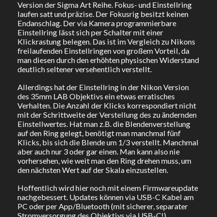
Version der Sigma Art Reihe. Fokus- und Einstellring
laufen satt und präzise. Der Fokusrig besitzt keinen
Endanschlag. Der via Kamera programmierbare
Einstellring lässt sich per Schalter mit einer
Klickrastung belegen. Das ist im Vergleich zu Nikons
freilaufenden Einstellringen von großem Vorteil, da
man diesen durch den erhöhten physischen Widerstand
deutlich seltener versehentlich verstellt.
Allerdings hat der Einstellring in der Nikon Version
des 35mm LAB Objektivs ein etwas erratisches
Verhalten. Die Anzahl der Klicks korrespondiert nicht
mit der Schrittweite der Verstellung des zu ändernden
Einstellwertes. Hat man z.B. die Blendenverstellung
auf den Ring gelegt, benötigt man manchmal fünf
Klicks, bis sich die Blende um 1/3 verstellt. Manchmal
aber auch nur 3 oder gar einen. Man kann also nie
vorhersehen, wie weit man den Ring drehen muss, um
den nächsten Wert auf der Skala einzustellen.
Hoffentlich wird hier noch mit einem Firmwareupdate
nachgebessert. Updates können via USB-C Kabel am
PC oder per App/Bluetooth (mit sicherer, separater
Stromversorgung des Objektivs via USB-C!)