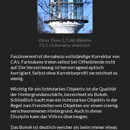
Viltrox 35mm 1,2 LAB, Bildmitte,
f/1,2, CA Korrektur deaktiviert.
Faszinierend ist die nahezu vollständige Korrektur von
CA’s. Farbsäume treten selbst bei Offenblende nicht
auf. Die Verzeichnung ist hervorragend optisch
korrigiert. Selbst ohne Korrekturprofil verzeichnet es
wenig.
Wichtig für ein lichtstarkes Objektiv ist die Qualität
der Hintergrundunschärfe, bezeichnet als Bokeh.
Schließlich kauft man ein lichtstarkes Objektiv in der
Regel zum Freistellen von Objekten vor einem cremig
verschwommenen Hintergrund. Auch in dieser
Disziplin kann das Viltrox überzeugen.
Das Bokeh ist deutlich weicher als beim immer etwas