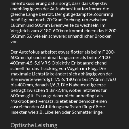
Innenfokussierung dafür sorgt, dass das Objektiv
unabhängig von der Aufnahmesituation immer die
gleiche Länge besitzt. Der gut gedämpfte Zoomring
benötigt nur noch 70 Grad Drehung, um zwischen
180mm und 600mm Brennweite zu wechseln. Im
Vergleich zum Z 180-600mm kommt einem das F 200-
500mm 5,6 wie ein schwerer, unhandlicher Brocken
vor.
Der Autofokus arbeitet etwas flotter als beim F 200-
600mm 5,6 und minimal langsamer als beim Z 100-
400mm 4,5-5,6 VR S Objektiv. Er ist ausreichend
schnell für das Tracking von Vögeln im Flug. Die
maximale Lichtstärke ändert sich abhängig von der
Brennweite wie folgt: f/5,6: 180mm bis 290mm, f/6,0
bis 480mm, danach f/6,3. Die Naheinstellgrenze
beträgt zwischen 1,3m-2,4m, wobei letzteres für
600mm gilt. Es taugt daher nicht unbedingt als
Makroobjektiversatz, bietet aber dennoch einen
ausreichenden Abbildungsmaßstab für größere
Insekten wie z.B. Libellen oder Schmetterlinge.
Optische Leistung