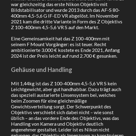
war gleichzeitig das erste Nikon Objektiv mit
Bildstabilisator und wurde 2013 durch das AF-S 80-
400mm 4,5-5,6 G IF-ED VR abgelöst. Im November
2021 kam die dritte Variante in Form des Z Objektivs
Z 100-400mm 4,5-5,6 VR S auf den Markt.
Eine Gemeinsamkeit hat das Z 100-400mm mit
seinem F Mount Vorgänger: es ist teuer. Recht
ambitionierte 3.000 € kostete es Ende 2021, Anfang
2024 ist der Preis leicht auf rund 2.700 € gesunken.
Gehäuse und Handling
Mit 1,44kg ist das Z 100-400mm 4,5-5,6 VR S kein
Leichtgewicht, aber gut handhabbar. Dazu trägt auch
das speziell austarierte Linsensystem bei, welches
beim Zoomen für eine gleichmäßige
Gewichtsverteilung sorgt. Der Schwerpunkt des
Objektivs verschiebt sich dabei nicht – wie sonst
üblich – an das vordere Ende des Objektivs, was das
Handling von Kamera und Objektiv deutlich
angenehmer gestaltet. Leider ist es Nikon nicht
gelungen, das Objektiv als Innenzoom zu konstruieren,