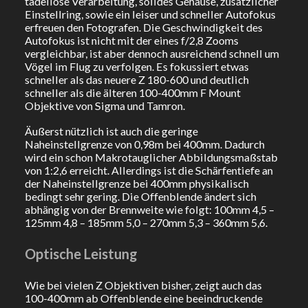
tadellose Verarbeitung, solides Gehäuse, zusätzlicher
Einstellring, sowie ein leiser und schneller Autofokus
erfreuen den Fotografen. Die Geschwindigkeit des
Autofokus ist nicht mit der eines f/2,8 Zooms
vergleichbar, ist aber dennoch ausreichend schnell um
Vögel im Flug zu verfolgen. Es fokussiert etwas
schneller als das neuere Z 180-600 und deutlich
schneller als die älteren 100-400mm F Mount
Objektive von Sigma und Tamron.
Äußerst nützlich ist auch die geringe
Naheinstellgrenze von 0,98m bei 400mm. Dadurch
wird ein schon Makrotauglicher Abbildungsmaßstab
von 1:2,6 erreicht. Allerdings ist die Schärfentiefe an
der Naheinstellgrenze bei 400mm physikalisch
bedingt sehr gering. Die Offenblende ändert sich
abhängig von der Brennweite wie folgt: 100mm 4,5 –
125mm 4,8 – 185mm 5,0 – 270mm 5,3 – 360mm 5,6.
Optische Leistung
Wie bei vielen Z Objektiven bisher, zeigt auch das
100-400mm ab Offenblende eine beeindruckende