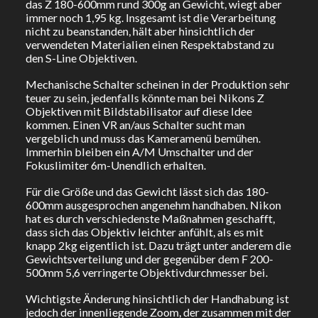
das Z 180-600mm rund 300g an Gewicht, wiegt aber
immer noch 1,95 kg. Insgesamt ist die Verarbeitung
nicht zu beanstanden, hält aber hinsichtlich der
verwendeten Materialien einen Respektabstand zu
den S-Line Objektiven.
Mechanische Schalter scheinen in der Produktion sehr
teuer zu sein, jedenfalls könnte man bei Nikons Z
Objektiven mit Bildstabilisator auf diese Idee
kommen. Einen VR an/aus Schalter sucht man
vergeblich und muss das Kameramenü bemühen.
Immerhin bleiben ein A/M Umschalter und der
Fokuslimiter 6m-Unendlich erhalten.
Für die Größe und das Gewicht lässt sich das 180-
600mm ausgesprochen angenehm handhaben. Nikon
hat es durch verschiedenste Maßnahmen geschafft,
dass sich das Objektiv leichter anfühlt, als es mit
knapp 2kg eigentlich ist. Dazu trägt unter anderem die
Gewichtsverteilung und der gegenüber dem F 200-
500mm 5,6 verringerte Objektivdurchmesser bei.
Wichtigste Änderung hinsichtlich der Handhabung ist
jedoch der innenliegende Zoom, der zusammen mit der