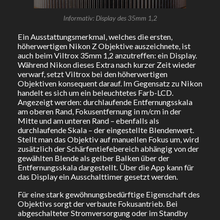
Informativ: Display des 35mm 1,2
Ein Ausstattungsmerkmal, welches die ersten,
höherwertigen Nikon Z Objektive auszeichnete, ist
auch beim Viltrox 35mm 1,2 anzutreffen: ein Display.
Während Nikon dieses Extra nach kurzer Zeit wieder
verwarf, setzt Viltrox bei den höherwertigen
Objektiven konsequent darauf. Im Gegensatz zu Nikon
handelt es sich um ein beleuchtetes Farb-LCD.
Angezeigt werden: durchlaufende Entfernungsskala
am oberen Rand, Fokusentfernung in m/cm in der
Mitte und am unteren Rand – ebenfalls als
durchlaufende Skala – der eingestellte Blendenwert.
Stellt man das Objektiv auf manuellen Fokus um, wird
zusätzlich der Schärfentiefebereich abhängig von der
gewählten Blende als gelber Balken über der
Entfernungsskala dargestellt. Über die App kann für
das Display ein Ausschalttimer gesetzt werden.
Für eine stark gewöhnungsbedürftige Eigenschaft des
Objektivs sorgt der verbaute Fokusantrieb. Bei
abgeschalteter Stromversorgung oder im Standby