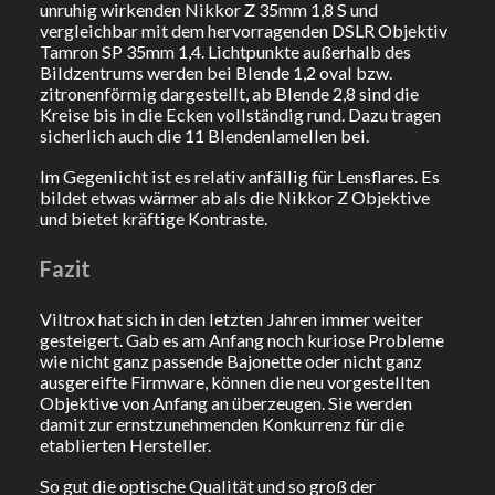
unruhig wirkenden Nikkor Z 35mm 1,8 S und
vergleichbar mit dem hervorragenden DSLR Objektiv
Tamron SP 35mm 1,4. Lichtpunkte außerhalb des
Bildzentrums werden bei Blende 1,2 oval bzw.
zitronenförmig dargestellt, ab Blende 2,8 sind die
Kreise bis in die Ecken vollständig rund. Dazu tragen
sicherlich auch die 11 Blendenlamellen bei.
Im Gegenlicht ist es relativ anfällig für Lensflares. Es
bildet etwas wärmer ab als die Nikkor Z Objektive
und bietet kräftige Kontraste.
Fazit
Viltrox hat sich in den letzten Jahren immer weiter
gesteigert. Gab es am Anfang noch kuriose Probleme
wie nicht ganz passende Bajonette oder nicht ganz
ausgereifte Firmware, können die neu vorgestellten
Objektive von Anfang an überzeugen. Sie werden
damit zur ernstzunehmenden Konkurrenz für die
etablierten Hersteller.
So gut die optische Qualität und so groß der