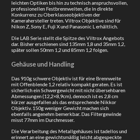
leichten Optiken bis hin zu technisch anspruchsvollen,
professionellen Festbrennweiten, die in direkte
Konkurrenz zu Oberklasseobjektiven der
Kamerahersteller treten. Viltrox Objektive sind für
Nikon Z, Sony E, Fuji X und Panasonic L erhältlich.
Die LAB Serie stellt die Spitze des Viltrox Angebots
dar. Bisher erschienen sind 135mm 1,8 und 35mm 1,2,
später sollen 50mm 1,2 und 85mm 1,2 folgen.
Gehäuse und Handling
Das 910g schwere Objektiv ist für eine Brennweite
mit Offenblende 1,2 relativ kompakt geraten. Es ist
sicherlich ein Schwergewicht mit nicht übersehbaren
Abmessungen (12,2×8,9cm), dennoch ist es 2,8 cm
kürzer ausgefallen als das entsprechende Nikkor
Objektiv. 150g weniger Gewicht machen sich
ebenfalls angenehm bemerkbar. Das Filtergewinde
misst 77mm im Durchmesser.
Die Verarbeitung des Metallgehäuses ist tadellos und
erinnert an eine gewichtsmäßig leicht abgespeckte