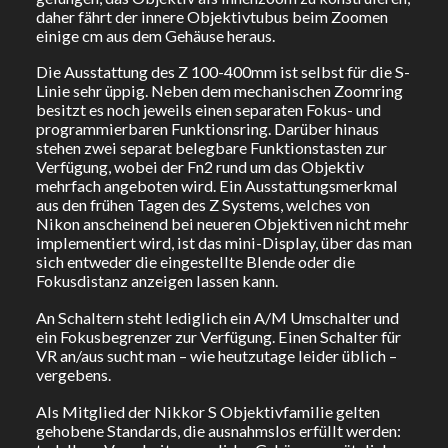
daher fährt der innere Objektivtubus beim Zoomen
einige cm aus dem Gehäuse heraus.
Die Ausstattung des Z 100-400mm ist selbst für die S-
Linie sehr üppig. Neben dem mechanischen Zoomring
besitzt es noch jeweils einen separaten Fokus- und
programmierbaren Funktionsring. Darüber hinaus
stehen zwei separat belegbare Funktionstasten zur
Verfügung, wobei der Fn2 rund um das Objektiv
mehrfach angeboten wird. Ein Ausstattungsmerkmal
aus den frühen Tagen des Z Systems, welches von
Nikon anscheinend bei neueren Objektiven nicht mehr
implementiert wird, ist das mini-Display, über das man
sich entweder die eingestellte Blende oder die
Fokusdistanz anzeigen lassen kann.
An Schaltern steht lediglich ein A/M Umschalter und
ein Fokusbegrenzer zur Verfügung. Einen Schalter für
VR an/aus sucht man – wie heutzutage leider üblich –
vergebens.
Als Mitglied der Nikkor S Objektivfamilie gelten
gehobene Standards, die ausnahmslos erfüllt werden: