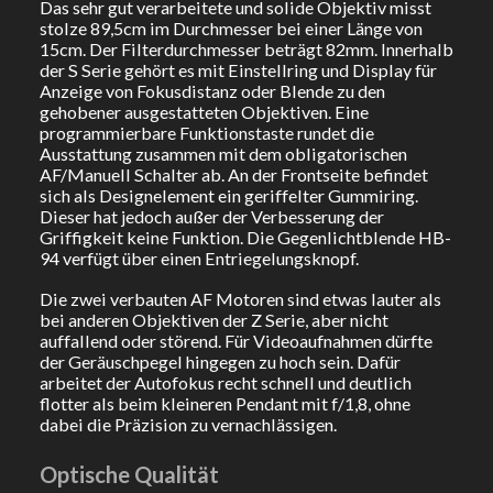
Das sehr gut verarbeitete und solide Objektiv misst
stolze 89,5cm im Durchmesser bei einer Länge von
15cm. Der Filterdurchmesser beträgt 82mm. Innerhalb
der S Serie gehört es mit Einstellring und Display für
Anzeige von Fokusdistanz oder Blende zu den
gehobener ausgestatteten Objektiven. Eine
programmierbare Funktionstaste rundet die
Ausstattung zusammen mit dem obligatorischen
AF/Manuell Schalter ab. An der Frontseite befindet
sich als Designelement ein geriffelter Gummiring.
Dieser hat jedoch außer der Verbesserung der
Griffigkeit keine Funktion. Die Gegenlichtblende HB-
94 verfügt über einen Entriegelungsknopf.
Die zwei verbauten AF Motoren sind etwas lauter als
bei anderen Objektiven der Z Serie, aber nicht
auffallend oder störend. Für Videoaufnahmen dürfte
der Geräuschpegel hingegen zu hoch sein. Dafür
arbeitet der Autofokus recht schnell und deutlich
flotter als beim kleineren Pendant mit f/1,8, ohne
dabei die Präzision zu vernachlässigen.
Optische Qualität