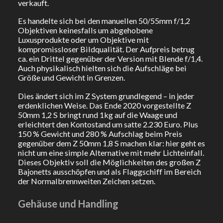
verkauft.
Es handelte sich bei den manuellen 50/55mm f/1,2
Objektiven keinesfalls um abgehobene
Luxusprodukte oder um Objektive mit
kompromissloser Bildqualität. Der Aufpreis betrug
ca. ein Drittel gegenüber der Version mit Blende f/1,4.
Auch physikalisch hielten sich die Aufschläge bei
Größe und Gewicht in Grenzen.
Dies ändert sich im Z System grundlegend – in jeder
erdenklichen Weise. Das Ende 2020 vorgestellte Z
50mm 1,2 S bringt rund 1kg auf die Waage und
erleichtert den Kontostand um satte 2.230 Euro. Plus
150 % Gewicht und 280 % Aufschlag beim Preis
gegenüber dem Z 50mm 1,8 S machen klar: hier geht es
nicht um eine simple Alternative mit mehr Lichteinfall.
Dieses Objektiv soll die Möglichkeiten des großen Z
Bajonetts ausschöpfen und als Flaggschiff im Bereich
der Normalbrennweiten Zeichen setzen.
Gehäuse und Handling