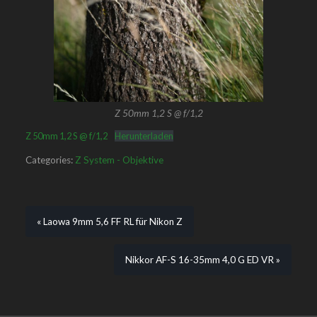
Z 50mm 1,2 S @ f/1,2
Z 50mm 1,2 S @ f/1,2
Herunterladen
Categories:
Z System - Objektive
« Laowa 9mm 5,6 FF RL für Nikon Z
Nikkor AF-S 16-35mm 4,0 G ED VR »