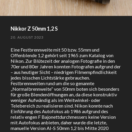
Nikkor Z 50mm 1,2 S
20. AUGUST 2023
Eine Festbrennweite mit 50 bzw. 55mm und
Offenblende 1,2 gehört seit 1965 zum Katalog von
Nikon. Zur Blütezeit der analogen Fotografie in den
70er und 80er Jahren konnten Fotografen aufgrund der
– aus heutiger Sicht – niedrigen Filmempfindlichkeit
jedes bisschen Lichtstärke gebrauchen.
Festbrennweiten rund um die so genannte
„Normalbrennweite“ von 50mm boten sich besonders
für große Blendenöffnungen an, da diese konstruktiv
weniger Aufwändig als im Weitwinkel- oder
Telebereich zu realisieren sind. Nikon konnte nach
Einführung des Autofokus ab 1986 aufgrund des
relativ engen F Bajonettdurchmessers keine Version
mit Autofokus anbieten, daher wurde die letzte,
manuelle Version AI-S 50mm 1,2 bis Mitte 2020