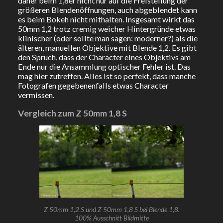
daher beim 1,8er nicht nur auf die Freistellung der
größeren Blendenöffnungen, auch abgeblendet kann
es beim Bokeh nicht mithalten. Insgesamt wirkt das
50mm 1,2 trotz cremig weicher Hintergründe etwas
klinischer (oder sollte man sagen: moderner?) als die
älteren, manuellen Objektive mit Blende 1,2. Es gibt
den Spruch, dass der Character eines Objektivs am
Ende nur die Ansammlung optischer Fehler ist. Das
mag hier zutreffen. Alles ist so perfekt, dass manche
Fotografen gegebenenfalls etwas Character
vermissen.
Vergleich zum Z 50mm 1,8 S
Z 50mm 1,2 S und Z 50mm 1,8 S bei Blende 1,8.
100% Ausschnitt Bildmitte