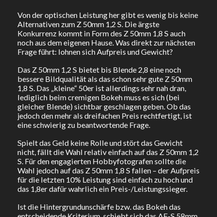
Von der optischen Leistung her gibt es wenig bis keine
Alternativen zum Z 50mm 1,2 S. Die ärgste
Konkurrenz kommt in Form des Z 50mm 1,8 S auch
noch aus dem eigenen Hause. Was direkt zur nächsten
Frage führt: lohnen sich Aufpreis und Gewicht?
Das Z 50mm 1,2 S bietet bis Blende 2,8 eine noch
bessere Bildqualität als das schon sehr gute Z 50mm
1,8 S. Das „kleine“ 50er ist allerdings sehr nah dran,
lediglich beim cremigen Bokeh muss es sich (bei
gleicher Blende) sichtbar geschlagen geben. Ob das
jedoch den mehr als dreifachen Preis rechtfertigt, ist
eine schwierig zu beantwortende Frage.
Spielt das Geld keine Rolle und stört das Gewicht
nicht, fällt die Wahl relativ einfach auf das Z 50mm 1,2
S. Für den engagierten Hobbyfotografen sollte die
Wahl jedoch auf das Z 50mm 1,8 S fallen – der Aufpreis
für die letzten 10% Leistung sind einfach zu hoch und
das 1,8er dafür wahrlich ein Preis-/Leistungssieger.
Ist die Hintergrundunschärfe bzw. das Bokeh das
entscheidende Kriterium, schiebt sich das AF-S 58mm