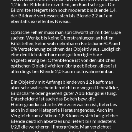
1,2 in der Bildmitte exzellent, am Rand sehr gut. Die
Bildmitte steigert sich noch moderat bis Blende 1,4,
der Bildrand verbessert sich bis Blende 2,2 auf ein
ebenfalls exzellentes Niveau.
Optische Fehler muss man sprichwörtlich mit der Lupe
suchen. Wenig bis keine Überstrahlungen an hellen
Bildstellen, keine wahrnehmbaren Farbsäume/CA und
0% Verzeichnung zeichnen das Objektiv aus. Lediglich
eine deutlich sichtbare und gut korrigierbare
Vignettierung bei Offenblende ist von den üblichen
optischen Objektivfehlern übriggeblieben, diese ist
allerdings bei Blende 2,0 kaum noch wahrnehmbar.
Ein Objektiv mit Anfangsblende von 1,2 kauft man
aber sehr wahrscheinlich nicht nur wegen Lichtstärke,
Bildschärfe oder generell guter Abbildungsleistung.
Entscheidend ist auch das Bokeh bzw. die
Hintergrundunschärfe. Wie zu erwarten ist, liefert es
auch in dieser Kategorie Herausragendes. Auch im
Vergleich zum Z 50mm 1,8 S kann es sich bei gleicher
Blende deutlich absetzen und liefert bis mindestens
f/2,8 die weicheren Hintergründe. Man verzichtet