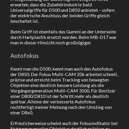
erwarten, dass die Zubehörindustrie bald
Universalgriffe für D500 und D850 anbietet – sofern
der elektrische Anschluss der beiden Griffe gleich
beschaltet ist.
Beim Griff ist ebenfalls das Gummi an der Unterseite
durch Hartplastik ersetzt worden. Beim MB-D17 war
man in dieser Hinsicht noch großzügiger.
Autofokus
Kennt man die D500, kennt man auch den Autofokus
der D850. Der Fokus Multi-CAM 20k arbeitet schnell,
präzise und erreicht beim Tracking von bewegten
Objekten eine deutlich bessere Leistung als die
Vorgängergeneration Multi-CAM 3500. Für Besitzer
einer D800/D810 ist der Schritt mehr als deutlich
spürbar. Alleine der verbesserte Autofokus
rechtfertigt meiner Meinung nach den Umstieg von
einer D8x0.
Erfreulicherweise scheint auch der Fokusindikator bei
Nutzung manueller Objektive deutlich präziser zu