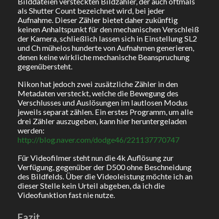
Bilddateien versteckten Bildzähler, der auch oftmals
als Shutter Count bezeichnet wird, bei jeder
Aufnahme. Dieser Zähler bietet daher zukünftig
keinen Anhaltspunkt für den mechanischen Verschleiß
der Kamera, schließlich lassen sich in Einstellung SL2
und Ch mühelos hunderte von Aufnahmen generieren,
denen keine wirkliche mechanische Beanspruchung
gegenübersteht.
Nikon hat jedoch zwei zusätzliche Zähler in den
Metadaten versteckt, welche die Bewegung des
Verschlusses und Auslösungen im lautlosen Modus
jeweils separat zählen. Ein erstes Programm, um alle
drei Zähler auszugeben, kann hier heruntergeladen
werden:
http://blog.naver.com/dodge46/221137770747
Für Videofilmer steht nun die 4k Auflösung zur
Verfügung, gegenüber der D500 ohne Beschneidung
des Bildfelds. Über die Videoleistung möchte ich an
dieser Stelle kein Urteil abgeben, da ich die
Videofunktion fast nie nutze.
Fazit