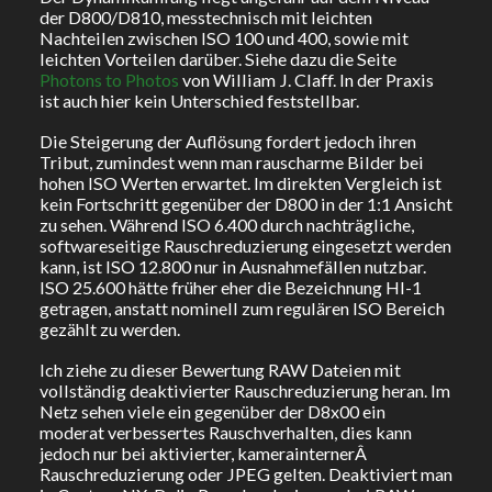
der D800/D810, messtechnisch mit leichten
Nachteilen zwischen ISO 100 und 400, sowie mit
leichten Vorteilen darüber. Siehe dazu die Seite
Photons to Photos
von William J. Claff. In der Praxis
ist auch hier kein Unterschied feststellbar.
Die Steigerung der Auflösung fordert jedoch ihren
Tribut, zumindest wenn man rauscharme Bilder bei
hohen ISO Werten erwartet. Im direkten Vergleich ist
kein Fortschritt gegenüber der D800 in der 1:1 Ansicht
zu sehen. Während ISO 6.400 durch nachträgliche,
softwareseitige Rauschreduzierung eingesetzt werden
kann, ist ISO 12.800 nur in Ausnahmefällen nutzbar.
ISO 25.600 hätte früher eher die Bezeichnung HI-1
getragen, anstatt nominell zum regulären ISO Bereich
gezählt zu werden.
Ich ziehe zu dieser Bewertung RAW Dateien mit
vollständig deaktivierter Rauschreduzierung heran. Im
Netz sehen viele ein gegenüber der D8x00 ein
moderat verbessertes Rauschverhalten, dies kann
jedoch nur bei aktivierter, kamerainternerÂ
Rauschreduzierung oder JPEG gelten. Deaktiviert man