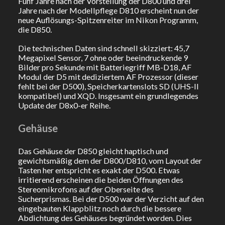
Fünf Jahre nach der Vorstellung der D800 und drei
Jahre nach der Modellpflege D810 erscheint nun der
neue Auflösungs-Spitzenreiter im Nikon Programm,
die D850.
Die technischen Daten sind schnell skizziert: 45,7
Megapixel Sensor, 7 ohne oder beeindruckende 9
Bilder pro Sekunde mit Batteriegriff MB-D18, AF
Modul der D5 mit dediziertem AF Prozessor (dieser
fehlt bei der D500), Speicherkartenslots SD (UHS-II
kompatibel) und XQD. Insgesamt ein grundlegendes
Update der D8x0-er Reihe.
Gehäuse
Das Gehäuse der D850 gleicht haptisch und
gewichtsmäßig dem der D800/D810, vom Layout der
Tasten her entspricht es exakt der D500. Etwas
irritierend erscheinen die beiden Öffnungen des
Stereomikrofons auf der Oberseite des
Sucherprismas. Bei der D500 war der Verzicht auf den
eingebauten Klappblitz noch durch die bessere
Abdichtung des Gehäuses begründet worden. Dies