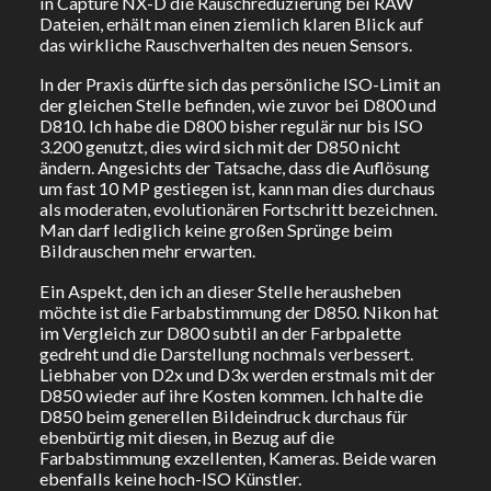
in Capture NX-D die Rauschreduzierung bei RAW
Dateien, erhält man einen ziemlich klaren Blick auf
das wirkliche Rauschverhalten des neuen Sensors.
In der Praxis dürfte sich das persönliche ISO-Limit an
der gleichen Stelle befinden, wie zuvor bei D800 und
D810. Ich habe die D800 bisher regulär nur bis ISO
3.200 genutzt, dies wird sich mit der D850 nicht
ändern. Angesichts der Tatsache, dass die Auflösung
um fast 10 MP gestiegen ist, kann man dies durchaus
als moderaten, evolutionären Fortschritt bezeichnen.
Man darf lediglich keine großen Sprünge beim
Bildrauschen mehr erwarten.
Ein Aspekt, den ich an dieser Stelle herausheben
möchte ist die Farbabstimmung der D850. Nikon hat
im Vergleich zur D800 subtil an der Farbpalette
gedreht und die Darstellung nochmals verbessert.
Liebhaber von D2x und D3x werden erstmals mit der
D850 wieder auf ihre Kosten kommen. Ich halte die
D850 beim generellen Bildeindruck durchaus für
ebenbürtig mit diesen, in Bezug auf die
Farbabstimmung exzellenten, Kameras. Beide waren
ebenfalls keine hoch-ISO Künstler.