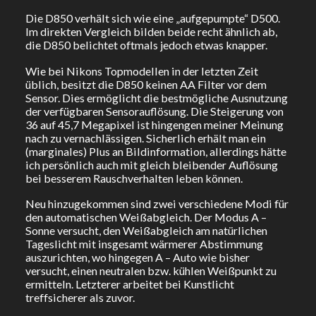
Die D850 verhält sich wie eine „aufgepumpte“ D500.
Im direkten Vergleich bilden beide recht ähnlich ab,
die D850 belichtet oftmals jedoch etwas knapper.
Wie bei Nikons Topmodellen in der letzten Zeit
üblich, besitzt die D850 keinen AA Filter vor dem
Sensor. Dies ermöglicht die bestmögliche Ausnutzung
der verfügbaren Sensorauflösung. Die Steigerung von
36 auf 45,7 Megapixel ist hingengen meiner Meinung
nach zu vernachlässigen. Sicherlich erhält man ein
(marginales) Plus an Bildinformation, allerdings hätte
ich persönlich auch mit gleich bleibender Auflösung
bei besserem Rauschverhalten leben können.
Neu hinzugekommen sind zwei verschiedene Modi für
den automatischen Weißabgleich. Der Modus A –
Sonne versucht, den Weißabgleich am natürlichen
Tageslicht mit insgesamt wärmerer Abstimmung
auszurichten, wo hingegen A – Auto wie bisher
versucht, einen neutralen bzw. kühlen Weißpunkt zu
ermitteln. Letzterer arbeitet bei Kunstlicht
treffsicherer als zuvor.