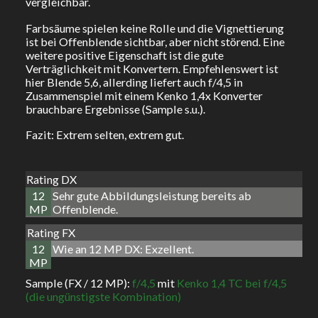
vergleichbar.
Farbsäume spielen keine Rolle und die Vignettierung
ist bei Offenblende sichtbar, aber nicht störend. Eine
weitere positive Eigenschaft ist die gute
Verträglichkeit mit Konvertern. Empfehlenswert ist
hier Blende 5,6, allerding liefert auch f/4,5 in
Zusammenspiel mit einem Kenko 1,4x Konverter
brauchbare Ergebnisse (Sample s.u.).
Fazit: Extrem selten, extrem gut.
Rating DX
12
Sehr gute Abbildungsleistung bereits ab
MP
Offenblende.
Rating FX
12
Wie an 12 MP DX: Exzellent.
MP
Sample (FX / 12 MP):
f/4,5
mit
Kenko 1,4 TC bei f/4,5
(die ungünstigste Kombination)