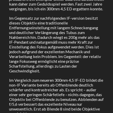
kann daher zum Geduldsspiel werden. Fast zwei Jahre
vergingen, bis ich ein 300mm 4,5 ED ergattern konnte.
Im Gegensatz zur nachfolgenden IF-version besitzt
dieses Objektiv eine traditionelle
Entfernungseinstellung mit langem Schneckengang
und deutlicher Verlängerung des Tubus zum
Nahbereich hin. Dadurch wiegt es 200g mehr als das
IF-Pendant und naturgemäß muss mehr Kraft zur
Einstellung des Fokus aufgewendet werden. Dies ist
jedoch aufgrund der exzellenten Mechanik und
Verarbeitung kein Problem. Im Gegenteil: der relativ
lange Fokusweg ermöglicht eine präzise
Scharfstellung, allerdings zu Lasten der
Geschwindigkeit.
Im Vergleich zum neueren 300mm 4,5 IF-ED bildet die
non-IF Variante bereits ab Offenblende deutlich
schärfer und kontrastreicher ab. Es spricht – außer
einer sehr geringen Schärfetiefe – nichts dagegen, das
Objektiv bei Offenblende zu benutzen. Abblenden auf
f/5,6 verbessert das exzellente Niveau nur
unwesentlich. Erst ab Blende 8 sind beide Objektive