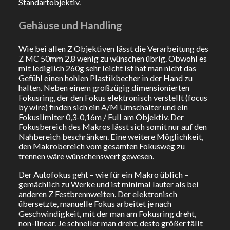
Standartobjektiv.
Gehäuse und Handling
Wie bei allen Z Objektiven lässt die Verarbeitung des
Z MC 50mm 2,8 wenig zu wünschen übrig. Obwohl es
mit lediglich 260g sehr leicht ist hat man nicht das
Gefühl einen hohlen Plastikbecher in der Hand zu
halten. Neben einem großzügig dimensionierten
Fokusring, der den Fokus elektronisch verstellt (focus
by wire) finden sich ein A/M Umschalter und ein
Fokuslimiter 0,3-0,16m / Full am Objektiv. Der
Fokusbereich des Makros lässt sich somit nur auf den
Nahbereich beschränken. Eine weitere Möglichkeit,
den Makrobereich vom gesamten Fokusweg zu
trennen wäre wünschenswert gewesen.
Der Autofokus geht – wie für ein Makro üblich –
gemächlich zu Werke und ist minimal lauter als bei
anderen Z Festbrennweiten. Der elektronisch
übersetzte, manuelle Fokus arbeitet je nach
Geschwindigkeit, mit der man am Fokusring dreht,
non-linear. Je schneller man dreht, desto größer fällt