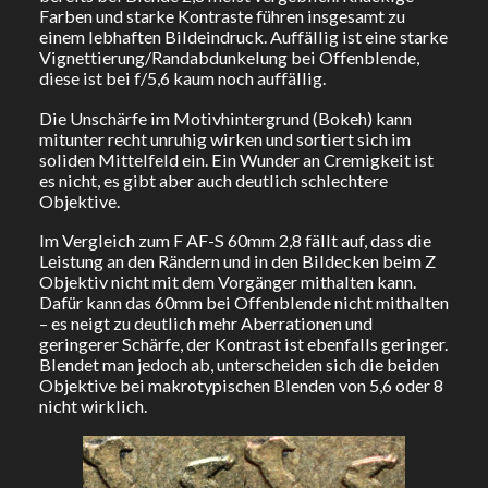
Farben und starke Kontraste führen insgesamt zu
einem lebhaften Bildeindruck. Auffällig ist eine starke
Vignettierung/Randabdunkelung bei Offenblende,
diese ist bei f/5,6 kaum noch auffällig.
Die Unschärfe im Motivhintergrund (Bokeh) kann
mitunter recht unruhig wirken und sortiert sich im
soliden Mittelfeld ein. Ein Wunder an Cremigkeit ist
es nicht, es gibt aber auch deutlich schlechtere
Objektive.
Im Vergleich zum F AF-S 60mm 2,8 fällt auf, dass die
Leistung an den Rändern und in den Bildecken beim Z
Objektiv nicht mit dem Vorgänger mithalten kann.
Dafür kann das 60mm bei Offenblende nicht mithalten
– es neigt zu deutlich mehr Aberrationen und
geringerer Schärfe, der Kontrast ist ebenfalls geringer.
Blendet man jedoch ab, unterscheiden sich die beiden
Objektive bei makrotypischen Blenden von 5,6 oder 8
nicht wirklich.