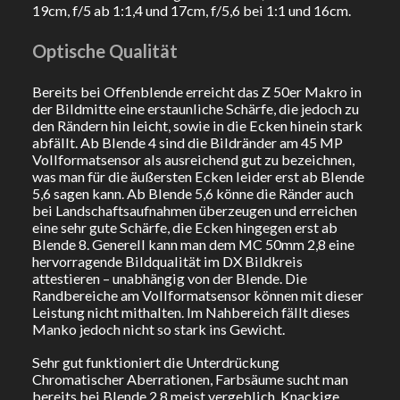
19cm, f/5 ab 1:1,4 und 17cm, f/5,6 bei 1:1 und 16cm.
Optische Qualität
Bereits bei Offenblende erreicht das Z 50er Makro in
der Bildmitte eine erstaunliche Schärfe, die jedoch zu
den Rändern hin leicht, sowie in die Ecken hinein stark
abfällt. Ab Blende 4 sind die Bildränder am 45 MP
Vollformatsensor als ausreichend gut zu bezeichnen,
was man für die äußersten Ecken leider erst ab Blende
5,6 sagen kann. Ab Blende 5,6 könne die Ränder auch
bei Landschaftsaufnahmen überzeugen und erreichen
eine sehr gute Schärfe, die Ecken hingegen erst ab
Blende 8. Generell kann man dem MC 50mm 2,8 eine
hervorragende Bildqualität im DX Bildkreis
attestieren – unabhängig von der Blende. Die
Randbereiche am Vollformatsensor können mit dieser
Leistung nicht mithalten. Im Nahbereich fällt dieses
Manko jedoch nicht so stark ins Gewicht.
Sehr gut funktioniert die Unterdrückung
Chromatischer Aberrationen, Farbsäume sucht man
bereits bei Blende 2,8 meist vergeblich. Knackige