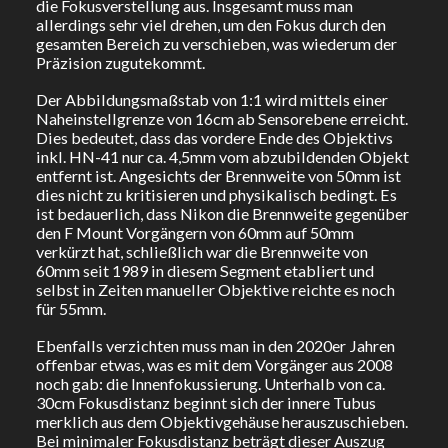
die Fokusverstellung aus. Insgesamt muss man
allerdings sehr viel drehen, um den Fokus durch den
gesamten Bereich zu verschieben, was wiederum der
Präzision zugutekommt.
Der Abbildungsmaßstab von 1:1 wird mittels einer
Naheinstellgrenze von 16cm ab Sensorebene erreicht.
Dies bedeutet, dass das vordere Ende des Objektivs
inkl. HN-41 nur ca. 4,5mm vom abzubildenden Objekt
entfernt ist. Angesichts der Brennweite von 50mm ist
dies nicht zu kritisieren und physikalisch bedingt. Es
ist bedauerlich, dass Nikon die Brennweite gegenüber
den F Mount Vorgängern von 60mm auf 50mm
verkürzt hat, schließlich war die Brennweite von
60mm seit 1989 in diesem Segment etabliert und
selbst in Zeiten manueller Objektive reichte es noch
für 55mm.
Ebenfalls verzichten muss man in den 2020er Jahren
offenbar etwas, was es mit dem Vorgänger aus 2008
noch gab: die Innenfokussierung. Unterhalb von ca.
30cm Fokusdistanz beginnt sich der innere Tubus
merklich aus dem Objektivgehäuse herauszuschieben.
Bei minimaler Fokusdistanz beträgt dieser Auszug