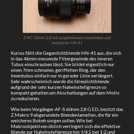
Z MC 50mm 2,8 mit ausgefahrenem Innentubus und
montierter HN-41
Kurios fällt die Gegenlichtblende HN-41 aus, die sich
in das 46mm messende Filtergewinde des inneren
Tubus einschrauben lässt. Sie bildet eigentlich nur
einen 7mm schmalen, geriffelten Ring, der den
Innentubus einfach nur in gerader Linie verlängert.
Sehr wahrscheinlich wurde die Streulichtblende
aufgrund der sehr kurzen Naheinstellgrenze so
kompakt gehalten um Abschattungen auf dem Motiv
zu reduzieren.
Wie beim Vorgänger AF-S 60mm 2,8 G ED, besitzt das
Z Makro 9 abgerundete Blendenlamellen, die für ein
weicheres Bokeh sorgen sollen. Wie bei
Makroobjektiven üblich verringert sich die effektive
Blende zur Naheinstellgrenze hin: f/4,5 bei 1:2 und