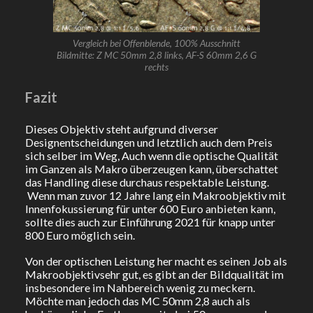
Vergleich bei Offenblende, 100% Ausschnitt
Bildmitte: Z MC 50mm 2,8 links, AF-S 60mm 2,6 G
rechts
Fazit
Dieses Objektiv steht aufgrund diverser
Designentscheidungen und letztlich auch dem Preis
sich selber im Weg, Auch wenn die optische Qualität
im Ganzen als Makro überzeugen kann, überschattet
das Handling diese durchaus respektable Leistung.
Wenn man zuvor 12 Jahre lang ein Makroobjektiv mit
Innenfokussierung für unter 600 Euro anbieten kann,
sollte dies auch zur Einführung 2021 für knapp unter
800 Euro möglich sein.
Von der optischen Leistung her macht es seinen Job als
Makroobjektivsehr gut, es gibt an der Bildqualität im
insbesondere im Nahbereich wenig zu meckern.
Möchte man jedoch das MC 50mm 2,8 auch als