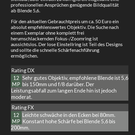
professionellen Ansprüchen genügende Bildqualität
ab Blende 5,6.
Für den aktuellen Gebrauchtpreis um ca. 50 Euro ein
absolut empfehlenswertes Objektiv. Die Suche nach
einem Exemplar ohne komplett frei
herumschlackernden Fokus-/Zoomring ist
aussichtslos. Der lose Einstellring ist Teil des Designs
und sollte die schnelle Schärfenachführung
ermöglichen.
Rating DX
12
Sehr gutes Objektiv, empfohlene Blende ist 5,6
MP
bis 150mm und f/8 darüber. Der
Leistungsabfall zum langen Ende hin ist jedoch
moderat.
Rating FX
12
Leichte schwäche in den Ecken bei 80mm.
MP
Konstant hohe Schärfe bei Blende 5,6 bis
200mm.