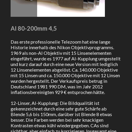
AI 80-200mm 4,5
Das erste professionelle Telezoom hat eine lange
Historie innerhalb des Nikon Objektivprogramms.
1969 als non-AI Objektiv mit 15 Linsenelementen
eingeführt, wurde es 1977 auf AI-Kupplung umgestellt
und kurz darauf durch eine neue Version mit lediglich
12 Linsenelementen abgelöst. Ca. 140.000 Objektive
mit 15 Linsen und ca. 150.000 Objektive mit 12 Linsen
wurden hergestellt. Der Verkaufspreis betrug in
Deutschland 1981 990 DM, was im Jahr 2012
inflationsbereinigten 929 € entsprochen hätte.
12-Linser, AI-Kupplung: Die Bildqualität ist
gekennzeichnet durch eine sehr gute Schärfe ab
Blende 5,6 bis 150mm, darüber ist Blende 8 etwas
besser. Die Farben werden bei sehr knackigen
Kontrasten etwas kühl wiedergegeben. CAs sind
sichtbar, aber einfach zu korrigieren. Insgesamt eine