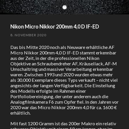
Nikon Micro Nikkor 200mm 4,0 D IF-ED
8. NOVEMBER 2020
Das bis Mitte 2020 noch als Neuware erhältliche AF
Micro Nikkor 200mm 4,0 D IF-ED stammt erkennbar
aus der Zeit, in der die professionellen Nikon
Objektive an Schraubendreher AF, Kräusellack, AF-M
Umschaltring und massiver Verarbeitung erkennbar
waren. Zwischen 1993 und 2020 wurden etwas mehr
als 30.000 Exemplare dieses Typs verkauft – nicht viel
angesichts der langen Verfügbarkeit. Die Einstellung
des Modells erfolgte im Rahmen einer
Portfoliobereinigung, der unter anderem auch die
Analogfilmkamera F6 zum Opfer fiel. In den Jahren vor
2020 war das Micro Nikkor 200mm 4,0 für ca. 1600 €
erhältlich.
Mit fast 1200 Gramm ist das 200er Makro ein relativ
schweres Objektiv mit einem 19 cm langen, aber im