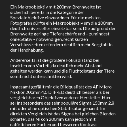
Ein Makroobjektiv mit 200mm Brennweite ist
sicherlich bereits in die Kategorie der
Spezialobjektive einzuordnen. Für die meisten
Fotografen dürfte ein Makroobjektiv um die 100mm
deutlich universeller einsetzbar sein. Die aufgrund der
Brennweite geringe Tiefenschärfe und – zumindest
ohne Stativ – notwendigen, recht kurzen
Verschlusszeiten erfordern deutlich mehr Sorgfalt in
der Handhabung.
Andererseits ist die größere Fokusdistanz bei
Insekten von Vorteil, da deutlich mehr Abstand
gehalten werden kann und die Fluchtdistanz der Tiere
somit nicht unterschritten wird.
Insgesamt gefällt mir die Bildqualität des AF Micro
Nikkor 200mm 4,0 D IF-ED deutlich besser als bei
vergleichbaren Objektiven anderer Hersteller. Hier
sei insbesondere das sehr populäre Sigma 150mm 2,8
mit oder ohne optischen Stabilisator genannt. Im
direkten Vergleich ist das Sigma bei gleichen Blenden
schärfer, das Nikon 200mm kann jedoch mit
natürlicheren Farben und besserem Kontrast