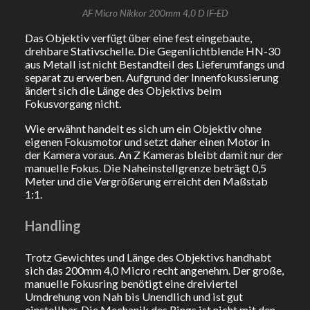
AF Micro Nikkor 200mm 4,0 D IF-ED
Das Objektiv verfügt über eine fest eingebaute,
drehbare Stativschelle. Die Gegenlichtblende HN-30
aus Metall ist nicht Bestandteil des Lieferumfangs und
separat zu erwerben. Aufgrund der Innenfokussierung
ändert sich die Länge des Objektivs beim
Fokusvorgang nicht.
Wie erwähnt handelt es sich um ein Objektiv ohne
eigenen Fokusmotor und setzt daher einen Motor in
der Kamera voraus. An Z Kameras bleibt damit nur der
manuelle Fokus. Die Naheinstellgrenze beträgt 0,5
Meter und die Vergrößerung erreicht den Maßstab
1:1.
Handling
Trotz Gewichtes und Länge des Objektivs handhabt
sich das 200mm 4,0 Micro recht angenehm. Der große,
manuelle Fokusring benötigt eine dreiviertel
Umdrehung von Nah bis Unendlich und ist gut
einstellbar. Die Mechanik des Rings ist nicht mit den