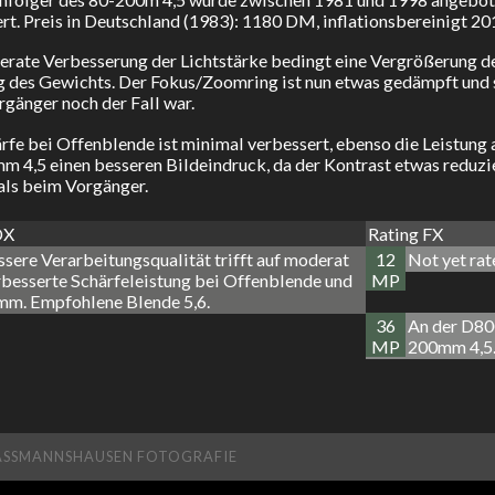
rt. Preis in Deutschland (1983): 1180 DM, inflationsbereinigt 20
rate Verbesserung der Lichtstärke bedingt eine Vergrößerung d
 des Gewichts. Der Fokus/Zoomring ist nun etwas gedämpft und sc
gänger noch der Fall war.
rfe bei Offenblende ist minimal verbessert, ebenso die Leistung
 4,5 einen besseren Bildeindruck, da der Kontrast etwas reduzie
als beim Vorgänger.
DX
Rating FX
sere Verarbeitungsqualität trifft auf moderat
12
Not yet rat
rbesserte Schärfeleistung bei Offenblende und
MP
mm. Empfohlene Blende 5,6.
36
An der D80
MP
200mm 4,5
ASSMANNSHAUSEN FOTOGRAFIE