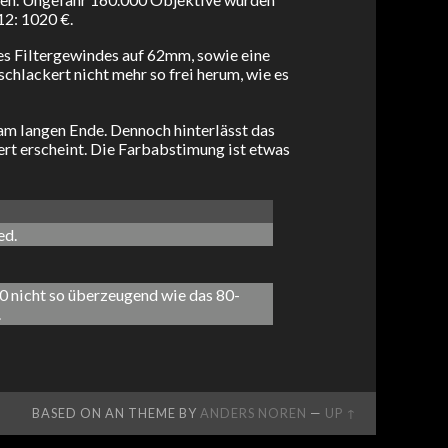
12: 1020 €.
es Filtergewindes auf 62mm, sowie eine
hlackert nicht mehr so frei herum, wie es
 am langen Ende. Dennoch hinterlässt das
rt erscheint. Die Farbabstimung ist etwas
ed.
0 nicht so überzeugend wie das 80-
.
BASED ON AN THEME BY
ANDERS NOREN
—
UP ↑