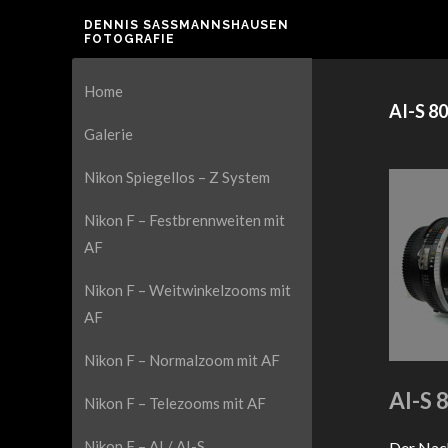
DENNIS SASSMANNSHAUSEN F
OTOGRAFIE
Home
AI-S 8
Galerie
Nikon Spiegellos – Z System
Nikon F – Festbrennweiten mit
AF
Nikon F – Weitwinkelzooms mit
AF
Nikon F – Normalzoom mit AF
AI-S 
Nikon F – Telezooms mit AF
Nikon F – AI / AI-S
Der Nac