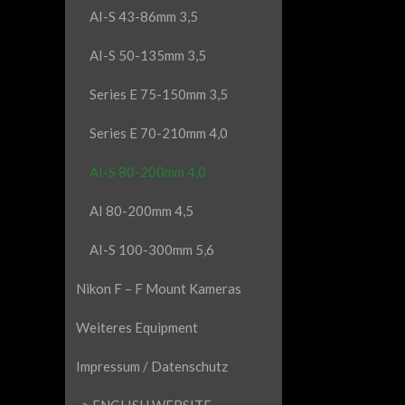
AI-S 43-86mm 3,5
AI-S 50-135mm 3,5
Series E 75-150mm 3,5
Series E 70-210mm 4,0
AI-S 80-200mm 4,0
AI 80-200mm 4,5
AI-S 100-300mm 5,6
Nikon F – F Mount Kameras
Weiteres Equipment
Impressum / Datenschutz