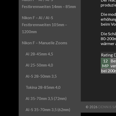
produzie
Festbrennweiten 14mm – 85mm
Die mode
Nikon F – AI / AI-S
erhöhung
beim Vor
Festbrennweiten 105mm –
1200mm
Die Schä
80-200mm
Nikon F – Manuelle Zooms
wärmer 
AI 28-45mm 4,5
Rating 
12
Bes
AI 25-50mm 4,0
MP
ve
bei 200
AI-S 28-50mm 3,5
Tokina 28-85mm 4,0
AI 35-70mm 3,5 (72mm)
© 2026
DENNIS S
AI-S 35-70mm 3,5 (62mm)