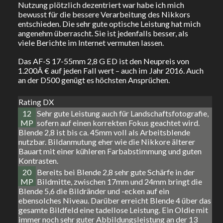
Nutzung plötzlich dezentriert war habe ich mich
bewusst für die bessere Verarbeitung des Nikkors
entschieden. Die sehr gute optische Leistung hat mich
angenehm überrascht. Sie ist jedenfalls besser, als
viele Berichte im Internet vermuten lassen.
Das AF-S 17-55mm 2,8 G ED ist den Neupreis von
1.200Â € auf jeden Fall wert – auch im Jahr 2016. Auch
an der D500 genügt es höchsten Ansprüchen.
Rating DX
12
Sehr gute Leistung auch für Landschaftsfotografie,
MP
sofern auf einen korrekten Fokus geachtet wird.
Blende 2,8 ist bis ca. 45mm voll als Arbeitsblende
nutzbar. Bildanmutung eher wie die Nikkore älterer
Bauart mit einer kühleren Farbabstimmung und guten
Kontrasten.
20
Bereits bei Blende 2,8 sehr gute Schärfe in der
MP
Bildmitte, zwischen 17mm und 24mm bringt die
Blende 5,6 die Bildränder und -ecken auf ein
ebensolches Niveau. Darüber erreicht Blende 4 über das
gesamte Bildfeld eine tadellose Leistung. Ein Oldie mit
immer noch sehr guter Abbildungsleistung an der 13