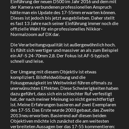
Einführung der neuen D500 im Jahr 2016 und dem mit
der Kamera verbundenen professionellen Anspruch
hätte man ein Update des 17-55mm erwarten können.
Dieses ist jedoch bis jetzt ausgeblieben. Daher stellt
es fast 13 Jahre nach seiner Einführung immer noch die
offizielle Wahl für ein professionelles Nikkor-
Normalzoom auf DX dar.
Die Verarbeitungsqualität ist außergewöhnlich hoch.
Es fühlt sich wertiger und massiver an als zum Beispiel
ein AF-S 24-70mm 2,8. Der Fokus ist AF-S typisch
schnell und leise.
Der Umgang mit diesem Objektiv ist etwas
kompliziert. Bildfeldwölbung und die
Fokusgenauigkeit im Weitwinkel führen oftmals zu
unerwünschten Effekten. Diese Schwierigkeiten haben
dazu geführt, dass sich ein schlechter Ruf verfestigt
hat, der nach meiner Meinung so nicht gerechtfertigt
ist. Meine Erfahrungen basieren auf zwei Exemplaren
des 17-55. Das Erste wurde 2003 gebaut, das Zweite
2013 neu erworben. Basierend auf diesen beiden
Objektiven möchte ich zunächst die am weitesten
verbreiteten Aussagen ber das 17-55 kommentieren: