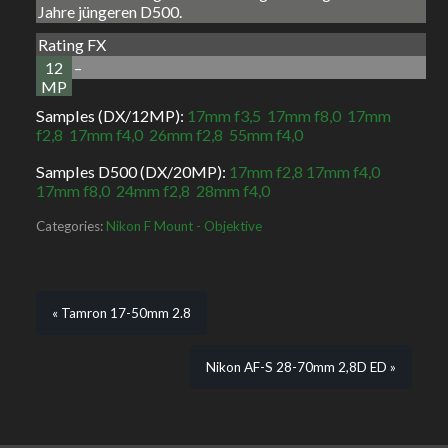
Jahre jüngeren D500.
Rating FX
12
–
MP
Samples (DX/12MP):
17mm f3,5
17mm f8,0
17mm
f2,8
17mm f4,0
26mm f2,8
55mm f4,0
Samples D500 (DX/20MP):
17mm f2,8
17mm f4,0
17mm f8,0
24mm f2,8
28mm f4,0
Categories:
Nikon F Mount - Objektive
« Tamron 17-50mm 2.8
Nikon AF-S 28-70mm 2,8D ED »