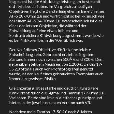
Insgesamt ist die Abbildungsleistung am besten mit
old style beschrieben. Im Vergleich zu heutigen
Objektiven liegt die Darstellung eher im Bereich eines
AF-S 28-70mm 2,8 und wirkt nicht so hell-klinisch wie
bei einem AF-S 24-70mm 2,8. Wahrscheinlich ist dies
eines der letzten Objektive, die während der
Entwicklung auf eine etwas kühlere und
kontrastreichere Bildwirkung abgestimmt wurde, wie
es bei Nikkoren bis in die 90er üblich war.
Der Kauf dieses Objektive dürfte keine leichte
Entscheidung sein. Gebraucht erzielt es in gutem
Zustand immer noch zwischen 600Â € und 800 €. Dem
gegenüber steht ein Neupreis von 1.200 €. Da das 17-
55 2,8 oftmals auch von Profifotografen genutzt
wurde, ist der Kauf eines gebrauchten Exemplars auch
immer ein gewisses Risiko.
Gleichzeitig gibt es starke und deutlich günstigere
Konkurrenz durch die Sigma und Tamron 17-50mm 2,8
Varianten. Beide sind im ein Vielfaches günstiger und
bieten in der jeweils neuesten Version auch VR.
Nachdem mein Tamron 17-50 2,8 nach 6 Jahren