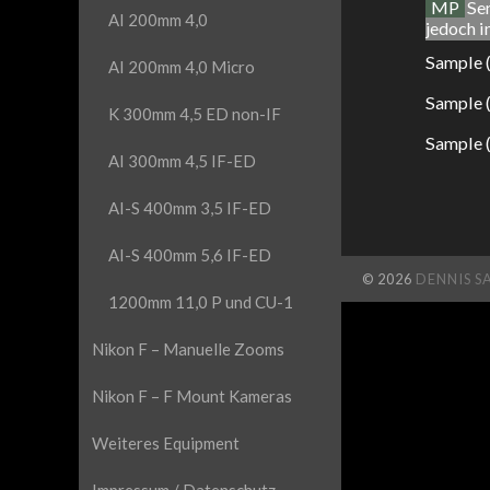
MP
Sen
AI 200mm 4,0
jedoch i
Sample 
AI 200mm 4,0 Micro
Sample 
K 300mm 4,5 ED non-IF
Sample 
AI 300mm 4,5 IF-ED
AI-S 400mm 3,5 IF-ED
AI-S 400mm 5,6 IF-ED
© 2026
DENNIS S
1200mm 11,0 P und CU-1
Nikon F – Manuelle Zooms
Nikon F – F Mount Kameras
Weiteres Equipment