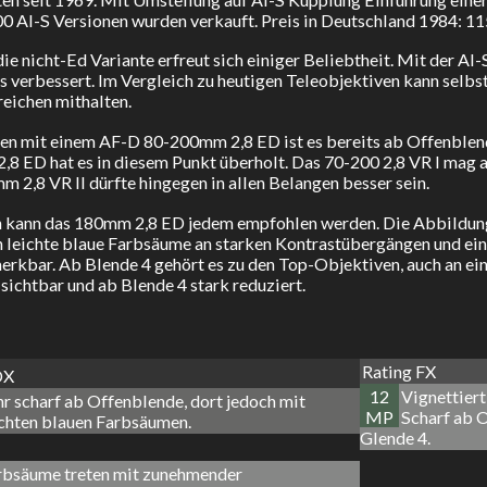
00 AI-S Versionen wurden verkauft. Preis in Deutschland 1984: 11
die nicht-Ed Variante erfreut sich einiger Beliebtheit. Mit der AI
 verbessert. Im Vergleich zu heutigen Teleobjektiven kann selbst
reichen mithalten.
en mit einem AF-D 80-200mm 2,8 ED ist es bereits ab Offenblend
8 ED hat es in diesem Punkt überholt. Das 70-200 2,8 VR I mag a
 2,8 VR II dürfte hingegen in allen Belangen besser sein.
kann das 180mm 2,8 ED jedem empfohlen werden. Die Abbildungsq
h leichte blaue Farbsäume an starken Kontrastübergängen und ein
erkbar. Ab Blende 4 gehört es zu den Top-Objektiven, auch an eine
 sichtbar und ab Blende 4 stark reduziert.
Rating FX
DX
12
Vignettiert
r scharf ab Offenblende, dort jedoch mit
MP
Scharf ab O
ichten blauen Farbsäumen.
Glende 4.
rbsäume treten mit zunehmender