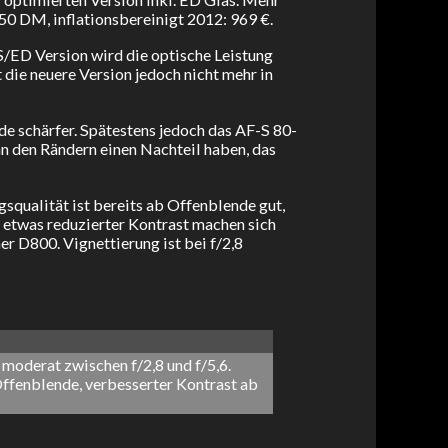
50 DM, inflationsbereinigt 2012: 969 €.
-S/ED Version wird die optische Leistung
 die neuere Version jedoch nicht mehr in
e schärfer. Spätestens jedoch das AF-S 80-
n den Rändern einen Nachteil haben, das
ualität ist bereits ab Offenblende gut,
 etwas reduzierter Kontrast machen sich
r D800. Vignettierung ist bei f/2,8
 moderat zwischen f/2,8 und f/5,6.
ffenblende, verbesserter Kontrast ab