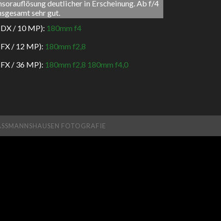
sorauflösung deutlicher in Erscheinung. Ab f/4
nsgesamt sehr gut.
(DX / 10 MP):
180mm f4
(FX / 12 MP):
180mm f2,8
(FX / 36 MP):
180mm f2,8
180mm f4,0
ASSMANNSHAUSEN FOTOGRAFIE