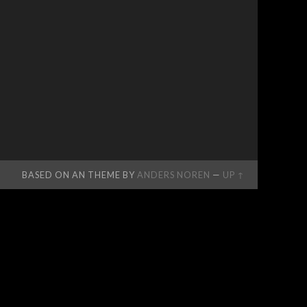
BASED ON AN THEME BY
ANDERS NOREN
—
UP ↑