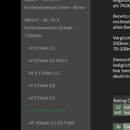
als 74.0
Festbrennweiten 14mm – 85mm
Bereits 
Nikon F – AI / AI-S
nochmals
allen Be
Festbrennweiten 105mm –
1200mm
Verglich
200mm 2,
AI 105mm 2,5
70-200mm
Dennoch 
AI 105mm 4,0 Micro
lediglic
hier bem
AI-S 135mm 2,0
deutlich
AI 135mm 2,8
AI 135mm 3,5
Rating 
12
Seh
AI-S 180mm 2,8 ED
MP
le
AF 200mm 3,5 ED F3AF
36
Fa