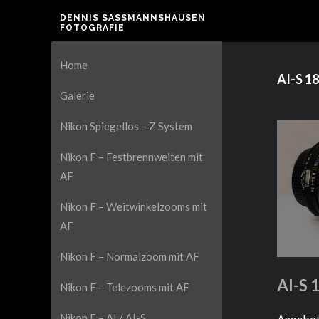
DENNIS SASSMANNSHAUSEN F
OTOGRAFIE
Home
AI-S 1
Galerie
Nikon Spiegellos – Z System
Nikon F – Festbrennweiten mit
AF
Nikon F – Weitwinkelzooms mit
AF
Nikon F – Normalzoom mit AF
AI-S 
Nikon F – Telezooms mit AF
Nikon F – AI / AI-S
Angebote