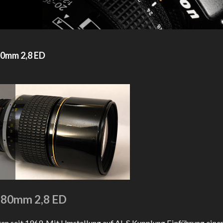
80mm 2,8 ED
180mm 2,8 ED
n seit 1969. Mit Umstellung auf AI-S Kupplung Einführung einer