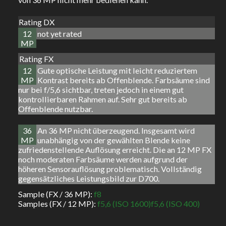
Rating DX
12
not yet rated
MP
Rating FX
12
Gute optische Leistung mit leicht reduziertem
MP
Kontrast bereits ab Offenblende. Farbsäume sind
nur bei f/5,6 sichtbar, treten jedoch in einem gut
kontrollierbaren Rahmen auf. Sehr gut bereits ab
Offenblende nutzbar.
36
An 36 MP nicht überzeugend. Insgesamt wird
MP
unabhängig von der gewählten Blende keine
zufriedenstellende Auflösung erreicht. Die an 12 MP FX
noch moderaten Farbsäume werden aufgrund der
höheren Sensorauflösung problematisch. Vollständig
gegensätzliches Leistungsbild zur D700.
Sample (FX / 36 MP):
f8
Samples (FX / 12 MP):
f5,6 (ISO 1600)
f5,6 (ISO 400)