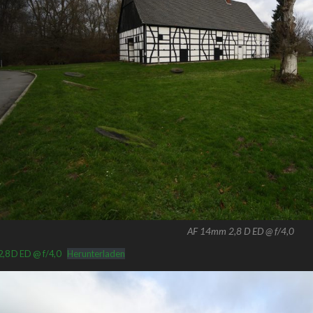
AF 14mm 2,8 D ED @ f/4,0
,8 D ED @ f/4,0
Herunterladen