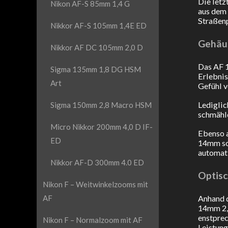
Die letz
Nikon AF-S 85mm 1,4 G
aus dem 
Straßenp
Nikkor AF-S 105mm 1,4E ED
Gehäu
Nikkor AF DC 105mm 2,0 D
Das AF 1
Sigma 135mm 1,8 DG HSM
Erlebnis
Art
Gefühl v
Lediglic
Sigma 150mm 2,8 Macro HSM
schmähl
Micro Nikkor 200mm 4,0 D IF-
Ebenso a
ED
14mm som
automati
Nikkor AF-D 300mm 4.0 ED
Optisc
Nikon F – Weitwinkelzooms mit
Anhand d
AF
14mm 2,8
enstprec
Nikon F – Normalzoom mit AF
Leistung