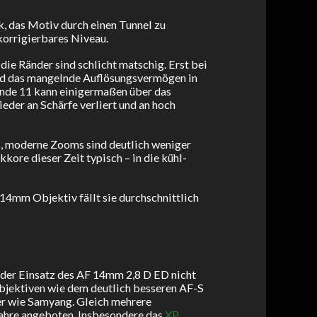
, das Motiv durch einen Tunnel zu
 korrigierbares Niveau.
die Ränder sind schlicht matschig. Erst bei
ird das mangelnde Auflösungsvermögen in
ende 11 kann einigermaßen über das
eder an Schärfe verliert und an hoch
es, moderne Zooms sind deutlich weniger
kore dieser Zeit typisch – in die kühl-
14mm Objektiv fällt sie durchschnittlich
 der Einsatz des AF 14mm 2,8 D ED nicht
jektiven wie dem deutlich besseren AF-S
r wie Samyang. Gleich mehrere
ahre angeboten. Insbesondere das
XP