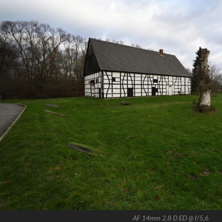
AF 14mm 2,8 D ED @ f/5,6