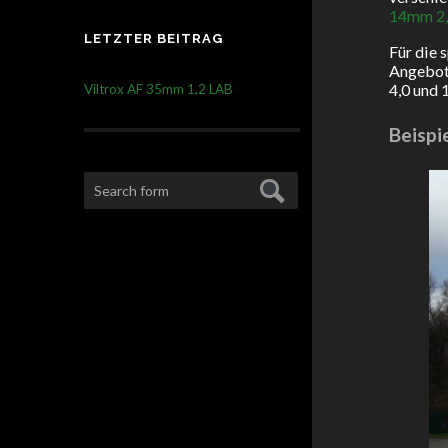
14mm 2
LETZTER BEITRAG
Für die 
Angebot 
4,0 und 
Viltrox AF 35mm 1,2 LAB
Beispi