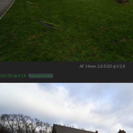
AF 14mm 2,8 D ED @ f/2,8
,8 D ED @ f/2,8
Herunterladen