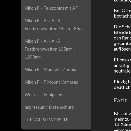
Nikon F – Telezooms mit AF
Bei Offe
betracht
Nikon F – AI / AI-S
Die Schä
Festbrennweiten 14mm – 85mm
Blende 8
den Rand
Nikon F – AI / AI-S
gesamte 
auflösen
Festbrennweiten 105mm –
1200mm
Ebenso n
anfällig
Nikon F – Manuelle Zooms
neutrale
Einzig b
Nikon F – F Mount Kameras
deutlich
Weiteres Equipment
Fazit
Impressum / Datenschutz
Bis auf 
mehr zu
-> ENGLISH WEBSITE
14-24mm
verschi