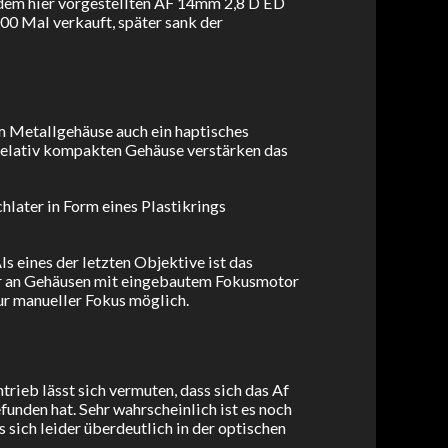
t dem hier vorgestellten AF 14mm 2,8 D ED
00 Mal verkauft, später sank der
m Metallgehäuse auch ein haptisches
relativ kompakten Gehäuse verstärken das
later in Form eines Plastikrings
 eines der letzten Objektive ist das
ur an Gehäusen mit eingebautem Fokusmotor
ur manueller Fokus möglich.
ieb lässt sich vermuten, dass sich das Af
unden hat. Sehr wahrscheinlich ist es noch
sich leider überdeutlich in der optischen