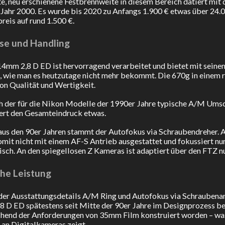
te, neu erschienene Festbrennweite in diesem Bereich datiert mi
Jahr 2000. Es wurde bis 2020 zu Anfangs 1.900 € etwas über 24.0
reis auf rund 1.500 €.
se und Handling
4mm 2,8 D ED ist hervorragend verarbeitet und bietet mit seine
, wie man es heutzutage nicht mehr bekommt. Die 670g in einem 
on Qualität und Wertigkeit.
h der für die Nikon Modelle der 1990er Jahre typische A/M Umsch
ert den Gesamteindruck etwas.
us den 90er Jahren stammt der Autofokus via Schraubendreher. Als
it nicht mit einem AF-S Antrieb ausgestattet und fokussiert n
sch. An den spiegellosen Z Kameras ist adaptiert über den FTZ n
he Leistung
er Ausstattungsdetails A/M Ring und Autofokus via Schraubenantr
 D ED spätestens seit Mitte der 90er Jahre im Designprozess bef
hend der Anforderungen von 35mm Film konstruiert worden – was 
 an Digitalkameras zeigt.