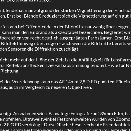
nblende hat man aufgrund der starken Vignettierung den Eindruck
en. Erst bei Blende 8 reduziert sich die Vignettierung auf ein gut
rfe kann bei Offenblende in der Bildmitte nur wenig überzeugen, 
 kann man den Bildrand als akzeptabel bezeichnen. Begleitet w
bereichen von recht deutlich ausgeprägten Farbsäumen. Erst Bl
Bildfeld hinweg überzeugen – auch wenn die Bildmitte bereits wi
den Sensoren die Diffraktion zuschlägt.
icht mehr auf der Höhe der Zeit ist die Anfälligkeit für Lensflar
 für Reflektionsflecken. Die Farbabstimmung tendiert – wie für Nik
 Richtung.
ei der Verzeichnung kann das AF 14mm 2,8 D ED punkten. Für ein 
 aus, auch im Vergleich zu neueren Objektiven.
wenige Ausnahmen wie z.B. analoge Fotografie auf 35mm Film, ist
 empfehlen. Ultraweitwinkel Festbrennweiten wurden von Zoomob
 2,8 G ED verdrängt. Diese Nische besetzen heute Fremdanbiete
edene 14mm Festbrennweiten wurden von Samyang im Laufe der J