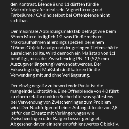
den Kontrast, Blende 8 und 11 dürften für die
Makrofotografie ideal sein. Vignettierung und
Farbsäume / CA sind selbst bei Offenblende nicht
sichtbar.
Der maximale Abbildungsmaßstab beträgt wie beim
55mm Micro lediglich 1:2, was für die meisten
Makroaufnahmen allerdings speziell bei einem
105mm Objektiv aufgrund der geringen Tiefenschärfe
ausreichen sollte. Wird dennoch ein Maßstab von 1:1
benötigt, muss der Zwischenring PN-11 (52,5 mm
Auszugsverlängerung) verwendet werden. Der
Fokusring trägt Maßstabsindikatoren für die
Verwendung mit und ohne Verlängerung.
Der einzig negativ zu bewertende Punkt ist die
mangelnde Lichtstärke. Eine Offenblende von 4,0 führt
zu einem relativ dunklen Sucherbild, was spätestens
bei Verwendung von Zwischenringen zum Problem
wird. Der Nachfolger mit einer Anfangsblende von 2,8
ist für den Einsatz mit Verlängerungen wie
Zwischenringen oder Balgen besser geeignet.
Abgesehen davon ein sehr empfehlenswertes Objektiv.