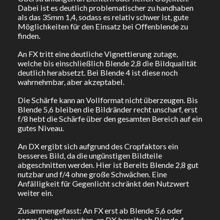
Dabei ist es deutlich problematischer zu handhaben
als das 35mm 1,4, sodass es relativ schwer ist, gute
Möglichkeiten für den Einsatz bei Offenblende zu
finden.
An FX tritt eine deutliche Vignettierung zutage,
welche bis einschließlich Blende 2,8 die Bildqualität
deutlich herabsetzt. Bei Blende 4 ist diese noch
wahrnehmbar, aber akzeptabel.
Die Schärfe kann an Vollformat nicht überzeugen. Bis
Blende 5,6 bleiben die Bildränder recht unscharf, erst
f/8 hebt die Schärfe über den gesamten Bereich auf ein
gutes Niveau.
An DX ergibt sich aufgrund des Cropfaktors ein
besseres Bild, da die ungünstigen Bildteile
abgeschnitten werden. Hier ist Bereits Blende 2,8 gut
nutzbar und f/4 ohne große Schwächen. Eine
Anfälligkeit für Gegenlicht schränkt den Nutzwert
weiter ein.
Zusammengefasst: An FX erst ab Blende 5,6 oder
sogar 8 zu gebrauchen, an DX bereits ab Blende 4.