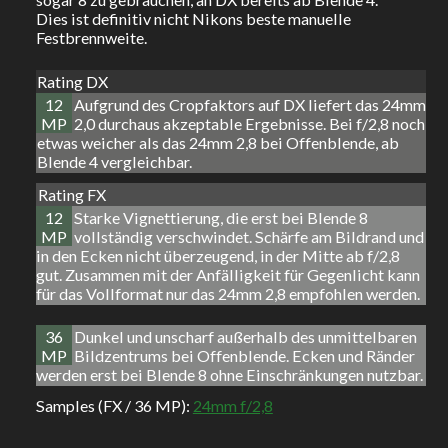
Dies ist definitiv nicht Nikons beste manuelle
Festbrennweite.
Rating DX
12
Aufgrund des Cropfaktors auf DX liefert das 24mm
MP
2,0 durchaus akzeptable Ergebnisse. Bei f/2,8 noch
etwas weicher als das 24mm 2,8 bei Offenblende, ab
Blende 4 vergleichbar.
Rating FX
12
Starke Vignettierung, die erst bei Blende 8
MP
vollständig verschwindet. Schärfe am Bildrand und
in den Ecken nicht überzeugend, in der Mitte ab f/2,8
gut. Zusammen mit der Anfälligkeit für Gegenlicht kann
für das Vollformat nur das 24mm 2,8 empfohlen werden.
36
Dunkel und unscharf außerhalb des unmittelbaren
MP
Bildzentrums bei Offenblende. Ecken und Ränder
werden erst bei Blende 8 ohne Einschränkungen nutzbar.
Samples (FX / 36 MP):
24mm f/2,8