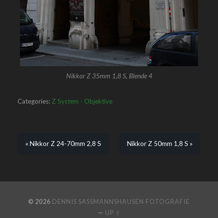
Nikkor Z 35mm 1,8 S, Blende 4
Categories:
Z System - Objektive
« Nikkor Z 24-70mm 2,8 S
Nikkor Z 50mm 1,8 S »
© 2026
DENNIS SASSMANNSHAUSEN FOTOGRAFIE
—
UP ↑