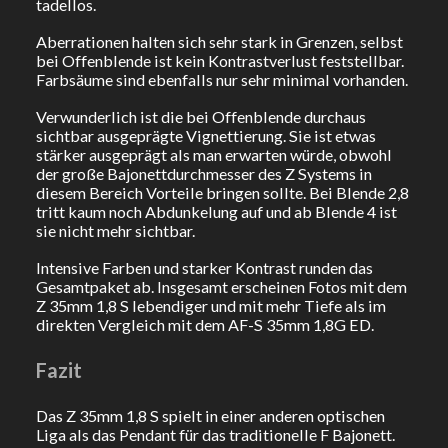
tadellos.
Aberrationen halten sich sehr stark in Grenzen, selbst
bei Offenblende ist kein Kontrastverlust feststellbar.
Farbsäume sind ebenfalls nur sehr minimal vorhanden.
Verwunderlich ist die bei Offenblende durchaus
sichtbar ausgeprägte Vignettierung. Sie ist etwas
stärker ausgeprägt als man erwarten würde, obwohl
der große Bajonettdurchmesser des Z Systems in
diesem Bereich Vorteile bringen sollte. Bei Blende 2,8
tritt kaum noch Abdunkelung auf und ab Blende 4 ist
sie nicht mehr sichtbar.
Intensive Farben und starker Kontrast runden das
Gesamtpaket ab. Insgesamt erscheinen Fotos mit dem
Z 35mm 1,8 S lebendiger und mit mehr Tiefe als im
direkten Vergleich mit dem AF-S 35mm 1,8G ED.
Fazit
Das Z 35mm 1,8 S spielt in einer anderen optischen
Liga als das Pendant für das traditionelle F Bajonett.