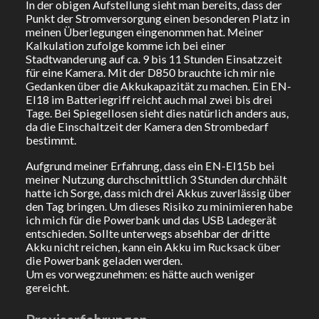
In der obigen Aufstellung sieht man bereits, dass der
Punkt der Stromversorgung einen besonderen Platz in
meinen Überlegungen eingenommen hat. Meiner
Kalkulation zufolge komme ich bei einer
Stadtwanderung auf ca. 9 bis 11 Stunden Einsatzzeit
für eine Kamera. Mit der D850 brauchte ich mir nie
Gedanken über die Akkukapazität zu machen. Ein EN-
El18 im Batteriegriff reicht auch mal zwei bis drei
Tage. Bei Spiegellosen sieht dies natürlich anders aus,
da die Einschaltzeit der Kamera den Strombedarf
bestimmt.
Aufgrund meiner Erfahrung, dass ein EN-El15b bei
meiner Nutzung durchschnittlich 3 Stunden durchhält
hatte ich Sorge, dass mich drei Akkus zuverlässig über
den Tag bringen. Um dieses Risiko zu minimieren habe
ich mich für die Powerbank und das USB Ladegerät
entschieden. Sollte unterwegs absehbar der dritte
Akku nicht reichen, kann ein Akku im Rucksack über
die Powerbank geladen werden.
Um es vorwegzunehmen: es hätte auch weniger
gereicht.