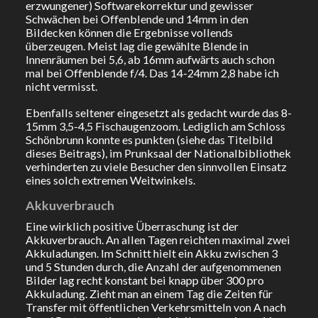
erzwungener) Softwarekorrektur und gewisser
Schwächen bei Offenblende und 14mm in den
Bildecken können die Ergebnisse vollends
überzeugen. Meist lag die gewählte Blende in
Innenräumen bei 5,6, ab 16mm aufwärts auch schon
mal bei Offenblende f/4. Das 14-24mm 2,8 habe ich
nicht vermisst.
Ebenfalls seltener eingesetzt als gedacht wurde das 8-
15mm 3,5-4,5 Fischaugenzoom. Lediglich am Schloss
Schönbrunn konnte es punkten (siehe das Titelbild
dieses Beitrags), im Prunksaal der Nationalbibliothek
verhinderten zu viele Besucher den sinnvollen Einsatz
eines solch extremen Weitwinkels.
Akkuverbrauch
Eine wirklich positive Überraschung ist der
Akkuverbrauch. An allen Tagen reichten maximal zwei
Akkuladungen. Im Schnitt hielt ein Akku zwischen 3
und 5 Stunden durch, die Anzahl der aufgenommenen
Bilder lag recht konstant bei knapp über 300 pro
Akkuladung. Zieht man an einem Tag die Zeiten für
Transfer mit öffentlichen Verkehrsmitteln von A nach