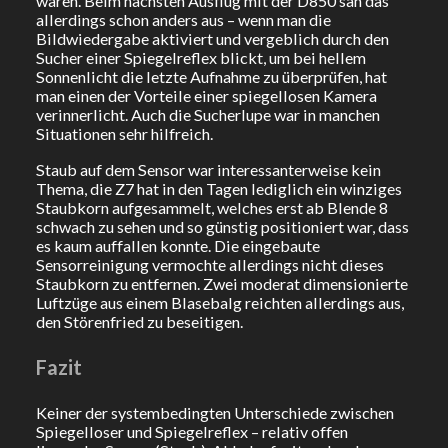
waren. Beim nächsten Ausflug mit der D850 sah das
allerdings schon anders aus – wenn man die
Bildwiedergabe aktiviert und vergeblich durch den
Sucher einer Spiegelreflex blickt, um bei hellem
Sonnenlicht die letzte Aufnahme zu überprüfen, hat
man einen der Vorteile einer spiegellosen Kamera
verinnerlicht. Auch die Sucherlupe war in manchen
Situationen sehr hilfreich.
Staub auf dem Sensor war interessanterweise kein
Thema, die Z7 hat in den Tagen lediglich ein winziges
Staubkorn aufgesammelt, welches erst ab Blende 8
schwach zu sehen und so günstig positioniert war, dass
es kaum auffallen konnte. Die eingebaute
Sensorreinigung vermochte allerdings nicht dieses
Staubkorn zu entfernen. Zwei moderat dimensionierte
Luftzüge aus einem Blasebalg reichten allerdings aus,
den Störenfried zu beseitigen.
Fazit
Keiner der systembedingten Unterschiede zwischen
Spiegelloser und Spiegelreflex – relativ offen