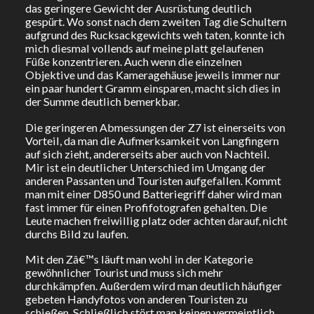
das geringere Gewicht der Ausrüstung deutlich
gespürt. Wo sonst nach dem zweiten Tag die Schultern
aufgrund des Rucksackgewichts weh taten, konnte ich
mich diesmal vollends auf meine platt gelaufenen
Füße konzentrieren. Auch wenn die einzelnen
Objektive und das Kameragehäuse jeweils immer nur
ein paar hundert Gramm einsparen, macht sich dies in
der Summe deutlich bemerkbar.
Die geringeren Abmessungen der Z7 ist einerseits von
Vorteil, da man die Aufmerksamkeit von Langfingern
auf sich zieht, andererseits aber auch von Nachteil.
Mir ist ein deutlicher Unterschied im Umgang der
anderen Passanten und Touristen aufgefallen. Kommt
man mit einer D850 und Batteriegriff daher wird man
fast immer für einen Profifotografen gehalten. Die
Leute machen freiwillig platz oder achten darauf, nicht
durchs Bild zu laufen.
Mit den Zâ€™s läuft man wohl in der Kategorie
gewöhnlicher Tourist und muss sich mehr
durchkämpfen. Außerdem wird man deutlich häufiger
gebeten Handyfotos von anderen Touristen zu
schießen. Schließlich stört man keinen vermeintlich