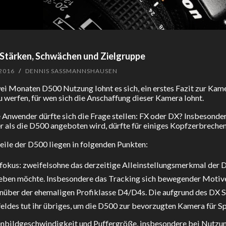
 Stärken, Schwächen und Zielgruppe
 2016
/
DENNIS SASSMANNSHAUSEN
i Monaten D500 Nutzung lohnt es sich, ein erstes Fazit zur Kame
u werfen, für wen sich die Anschaffung dieser Kamera lohnt.
e Anwender dürfte sich die Frage stellen: FX oder DX? Insbesonder
r als die D500 angeboten wird, dürfte für einiges Kopfzerbrechen
eile der D500 liegen in folgenden Punkten:
fokus: zweifelsohne das derzeitige Alleinstellungsmerkmal der D
eben möchte. Insbesondere das Tracking sich bewegender Motive
nüber der ehemaligen Profiklasse D4/D4s. Die aufgrund des DX
eldes tut ihr übriges, um die D500 zur bevorzugten Kamera für Sp
enbildgeschwindigkeit und Puffergröße, insbesondere bei Nutzu