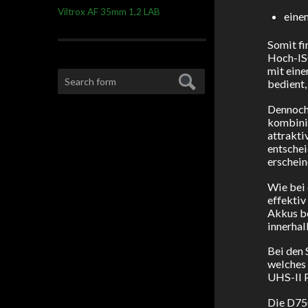
Viltrox AF 35mm 1,2 LAB
einen
Somit fi
Hoch-ISO
mit eine
bedient,
Dennoch 
kombini
attrakti
entschei
erschein
Wie bei 
effektiv
Akkus be
innerhal
Bei den 
welches 
UHS-II P
Die D750