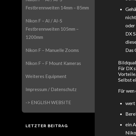
Festbrennweiten 14mm – 85mm
Gehä
nich
Nikon F – AI / AI-S
oder
Festbrennweiten 105mm –
DX Se
1200mm
diese
Das 
Nikon F – Manuelle Zooms
Bildqual
Nikon F – F Mount Kameras
Für DX s
Vorteile
Weiteres Equipment
Selbst e
Impressum / Datenschutz
Für wen 
-> ENGLISH WEBSITE
wert
Bere
ein 
LETZTER BEITRAG
Niko