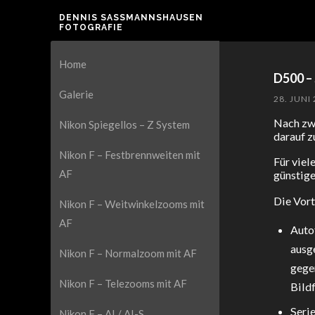
DENNIS SASSMANNSHAUSEN F
OTOGRAFIE
Home
D500 –
Galerie
28. JUNI
Nach zwe
Nikon Spiegellos – Z System
darauf z
Nikon F – Festbrennweiten mit
Für viel
AF
günstige
Die Vort
Nikon F – Weitwinkelzooms mit
AF
Auto
ausg
Nikon F – Normalzoom mit AF
gege
Nikon F – Telezooms mit AF
Bildf
Seri
Nikon F – AI / AI-S