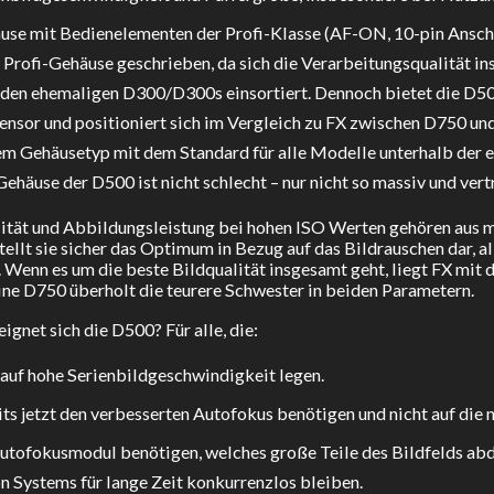
use mit Bedienelementen der Profi-Klasse (AF-ON, 10-pin Anschlu
t Profi-Gehäuse geschrieben, da sich die Verarbeitungsqualität i
 den ehemaligen D300/D300s einsortiert. Dennoch bietet die D50
nsor und positioniert sich im Vergleich zu FX zwischen D750 und 
m Gehäusetyp mit dem Standard für alle Modelle unterhalb der eins
Gehäuse der D500 ist nicht schlecht – nur nicht so massiv und ve
ität und Abbildungsleistung bei hohen ISO Werten gehören aus me
tellt sie sicher das Optimum in Bezug auf das Bildrauschen dar, a
. Wenn es um die beste Bildqualität insgesamt geht, liegt FX mit 
ine D750 überholt die teurere Schwester in beiden Parametern.
eignet sich die D500? Für alle, die:
 auf hohe Serienbildgeschwindigkeit legen.
its jetzt den verbesserten Autofokus benötigen und nicht auf die
Autofokusmodul benötigen, welches große Teile des Bildfelds abd
n Systems für lange Zeit konkurrenzlos bleiben.