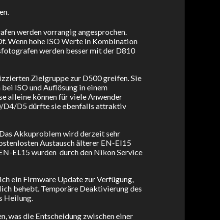
en.
grafen werden vorrangig angesprochen.
 Df. Wenn hohe ISO Werte in Kombination
sfotografen werden besser mit der D810
izzierten Zielgruppe zur D500 greifen. Sie
bei ISO und Auflösung in einem
e alleine können für viele Anwender
/D4/D5 dürfte sie ebenfalls attraktiv
. Das Akkuproblem wird derzeit sehr
kostenlosten Austausch älterer EN-El15
en EN-EL15 wurden durch den Nikon Service
glich ein Firmware Update zur Verfügung,
lich behebt. Temporäre Deaktivierung des
s Heilung.
, was die Entscheidung zwischen einer