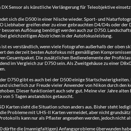
 DX Sensor als künstliche Verlängerung für Teleobjektive einsetz
ndet sich die D500 in einer Nische wieder. Sport- und Naturfoto
 Liebhaber greifen eher zu einer gebrauchten D4/D4s oder der
r besseren Auflösung benötigt werden auch zur D750. Landschaft
 bei gleichzeitigen Abstrichen in der Autofokusleistung.
ist es verständlich, wenn viele Fotografen außerhalb der oben sk
ert den derzeit besten Autofokus mit gemäßigten Kompromissen 
ven Gesamtpaket. Die zusätzlichen Bedienelemente der Profiklass
dend im Vergleich zur D750 sein. Als Zweitgehäuse zu einer D8x0
en.
der D750 gibt es auch bei der D500 einige Startschwierigkeiten
 und sicherlich zur Freude vieler Anwender von Nikon durch den 
hoben. Dieser funktioniert auch sehr gut. Meine vier Jahre alt
b von 5 Tagen anstandslos getauscht.
SD Karten sieht die Situation schon anders aus. Bisher steht ledi
die Probleme mit UHS-II Karten vermeidet, aber nicht grundsätz
rotokolls kann nur als Pflaster angesehen werden, jedoch nicht al
 dürfte die (mannigfaltigen) Anfangsprobleme überwunden haben