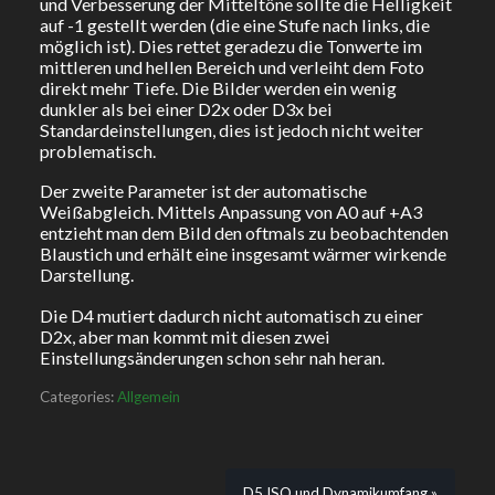
und Verbesserung der Mitteltöne sollte die Helligkeit
auf -1 gestellt werden (die eine Stufe nach links, die
möglich ist). Dies rettet geradezu die Tonwerte im
mittleren und hellen Bereich und verleiht dem Foto
direkt mehr Tiefe. Die Bilder werden ein wenig
dunkler als bei einer D2x oder D3x bei
Standardeinstellungen, dies ist jedoch nicht weiter
problematisch.
Der zweite Parameter ist der automatische
Weißabgleich. Mittels Anpassung von A0 auf +A3
entzieht man dem Bild den oftmals zu beobachtenden
Blaustich und erhält eine insgesamt wärmer wirkende
Darstellung.
Die D4 mutiert dadurch nicht automatisch zu einer
D2x, aber man kommt mit diesen zwei
Einstellungsänderungen schon sehr nah heran.
Categories:
Allgemein
D5 ISO und Dynamikumfang »