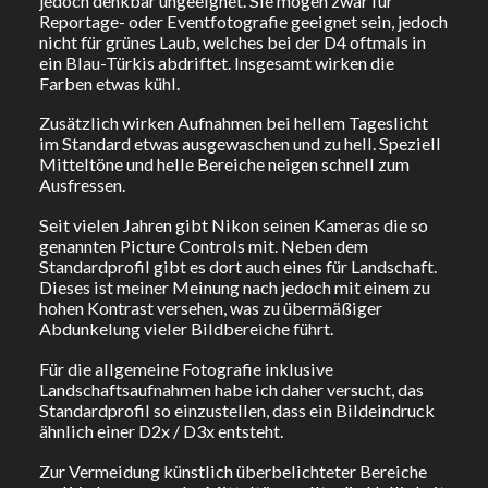
jedoch denkbar ungeeignet. Sie mögen zwar für
Reportage- oder Eventfotografie geeignet sein, jedoch
nicht für grünes Laub, welches bei der D4 oftmals in
ein Blau-Türkis abdriftet. Insgesamt wirken die
Farben etwas kühl.
Zusätzlich wirken Aufnahmen bei hellem Tageslicht
im Standard etwas ausgewaschen und zu hell. Speziell
Mitteltöne und helle Bereiche neigen schnell zum
Ausfressen.
Seit vielen Jahren gibt Nikon seinen Kameras die so
genannten Picture Controls mit. Neben dem
Standardprofil gibt es dort auch eines für Landschaft.
Dieses ist meiner Meinung nach jedoch mit einem zu
hohen Kontrast versehen, was zu übermäßiger
Abdunkelung vieler Bildbereiche führt.
Für die allgemeine Fotografie inklusive
Landschaftsaufnahmen habe ich daher versucht, das
Standardprofil so einzustellen, dass ein Bildeindruck
ähnlich einer D2x / D3x entsteht.
Zur Vermeidung künstlich überbelichteter Bereiche