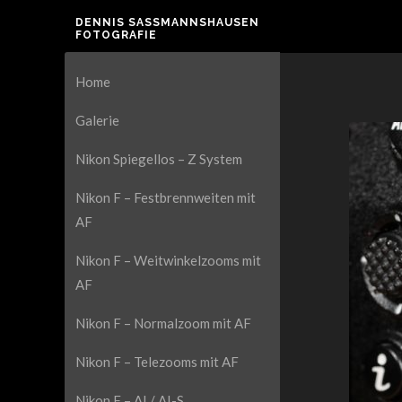
DENNIS SASSMANNSHAUSEN F
OTOGRAFIE
Home
Galerie
Nikon Spiegellos – Z System
Nikon F – Festbrennweiten mit
AF
Nikon F – Weitwinkelzooms mit
AF
Nikon F – Normalzoom mit AF
Nikon F – Telezooms mit AF
Nikon F – AI / AI-S