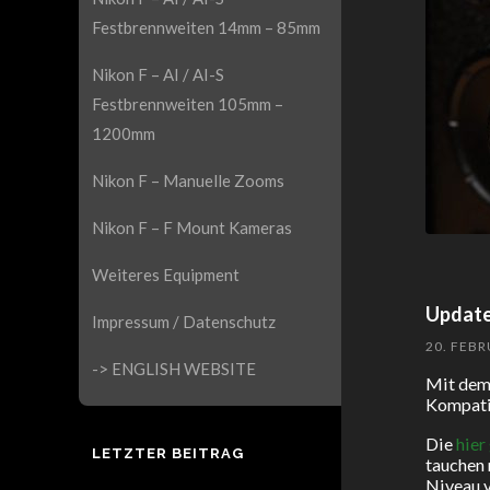
Festbrennweiten 14mm – 85mm
Nikon F – AI / AI-S
Festbrennweiten 105mm –
1200mm
Nikon F – Manuelle Zooms
Nikon F – F Mount Kameras
Weiteres Equipment
Update
Impressum / Datenschutz
20. FEBR
-> ENGLISH WEBSITE
Mit dem 
Kompati
Die
hier
LETZTER BEITRAG
tauchen 
Niveau 