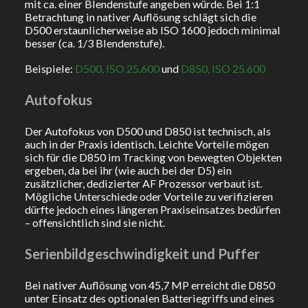
mit ca. einer Blendenstufe angeben würde. Bei 1:1
Betrachtung in nativer Auflösung schlägt sich die
D500 erstaunlicherweise ab ISO 1600 jedoch minimal
besser (ca. 1/3 Blendenstufe).
Beispiele:
D500, ISO 25.600
und
D850, ISO 25.600
Autofokus
Der Autofokus von D500 und D850 ist technisch, als
auch in der Praxis identisch. Leichte Vorteile mögen
sich für die D850 im Tracking von bewegten Objekten
ergeben, da bei ihr (wie auch bei der D5) ein
zusätzlicher, dedizierter AF Prozessor verbaut ist.
Mögliche Unterschiede oder Vorteile zu verifizieren
dürfte jedoch eines längeren Praxiseinsatzes bedürfen
– offensichtlich sind sie nicht.
Serienbildgeschwindigkeit und Puffer
Bei nativer Auflösung von 45,7 MP erreicht die D850
unter Einsatz des optionalen Batteriegriffs und eines